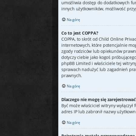
umożliwia dostęp do dodatkowych funk
innych użytkowników, możliwość przypi
Na górę
Co to jest COPPA?
COPPA, to skrót od Child Online Priva
internetowych, które potencjalnie mo
zgody rodziców lub opiekunów prawnyc
dotyczy ciebie jako kogoś próbującego
phpBB Limited i właściciele tej witr
sprawach nadużyć lub zagadnień praw
prawnych.
Na górę
Dlaczego nie mogę się zarejestrować
Być może właściciel witryny wyłączył f
adres IP lub zabronił nazwy użytkown
Na górę
Rejestracja została przeprowadzona 