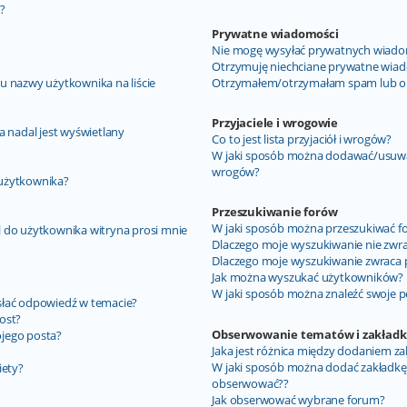
”?
Prywatne wiadomości
Nie mogę wysyłać prywatnych wiado
Otrzymuję niechciane prywatne wiad
u nazwy użytkownika na liście
Otrzymałem/otrzymałam spam lub obra
Przyjaciele i wrogowie
a nadal jest wyświetlany
Co to jest lista przyjaciół i wrogów?
W jaki sposób można dodawać/usuwać 
wrogów?
 użytkownika?
Przeszukiwanie forów
W jaki sposób można przeszukiwać f
 do użytkownika witryna prosi mnie
Dlaczego moje wyszukiwanie nie zwr
Dlaczego moje wyszukiwanie zwraca p
Jak można wyszukać użytkowników?
W jaki sposób można znaleźć swoje p
słać odpowiedź w temacie?
ost?
Obserwowanie tematów i zakładk
jego posta?
Jaka jest różnica między dodaniem z
W jaki sposób można dodać zakładkę
iety?
obserwować??
Jak obserwować wybrane forum?