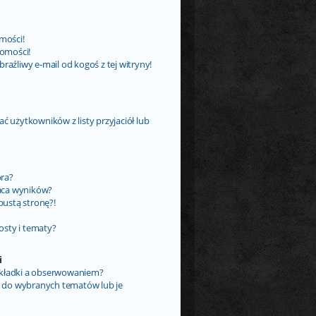
mości!
omości!
źliwy e-mail od kogoś z tej witryny!
użytkowników z listy przyjaciół lub
ora?
aca wyników?
ustą stronę?!
osty i tematy?
i
akładki a obserwowaniem?
 do wybranych tematów lub je