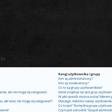
ia
Rangi użytkownika i grupy
Kim są administratorzy?
Kim są moderatorzy?
Co to są grupy użytkowników?
nie, ale nie mogę się zalogować!
Gdzie znajduje się spis grup użytkow
W jaki sposób można zostać liderem 
u, ale teraz nie mogę się zalogować?!
Dlaczego niektóre nazwy użytkownik
Co to jest “Domyślna grupa użytkown
wanie?
Czym jest odnośnik “Zespół administ