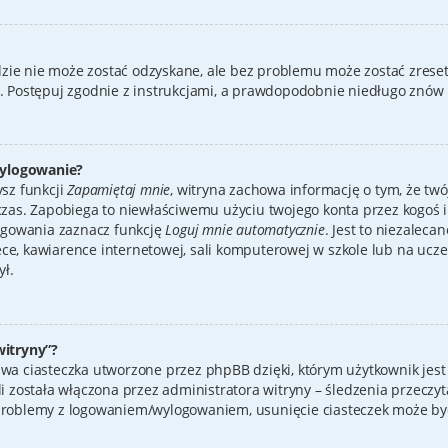
zie nie może zostać odzyskane, ale bez problemu może zostać zreset
”. Postępuj zgodnie z instrukcjami, a prawdopodobnie niedługo znów
wylogowanie?
ysz funkcji
Zapamiętaj mnie
, witryna zachowa informację o tym, że twój
 czas. Zapobiega to niewłaściwemu użyciu twojego konta przez kogoś 
gowania zaznacz funkcję
Loguj mnie automatycznie
. Jest to niezalecan
, kawiarence internetowej, sali komputerowej w szkole lub na uczelni i
ył.
witryny”?
uwa ciasteczka utworzone przez phpBB dzięki, którym użytkownik jest
li została włączona przez administratora witryny – śledzenia przeczy
 problemy z logowaniem/wylogowaniem, usunięcie ciasteczek może b