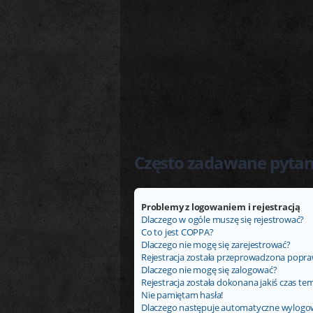
Często zadawane pytan
Problemy z logowaniem i rejestracją
Dlaczego w ogóle muszę się rejestrować?
Co to jest COPPA?
Dlaczego nie mogę się zarejestrować?
Rejestracja została przeprowadzona popraw
Dlaczego nie mogę się zalogować?
Rejestracja została dokonana jakiś czas tem
Nie pamiętam hasła!
Dlaczego następuje automatyczne wylogo