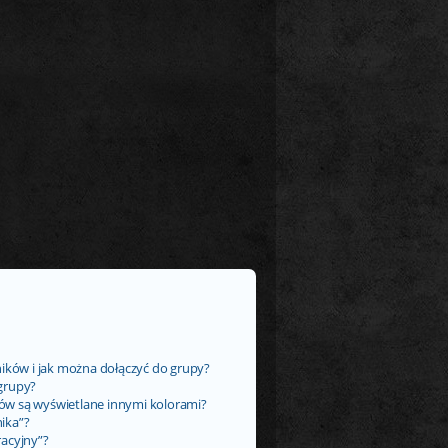
ników i jak można dołączyć do grupy?
grupy?
ów są wyświetlane innymi kolorami?
ika”?
racyjny”?