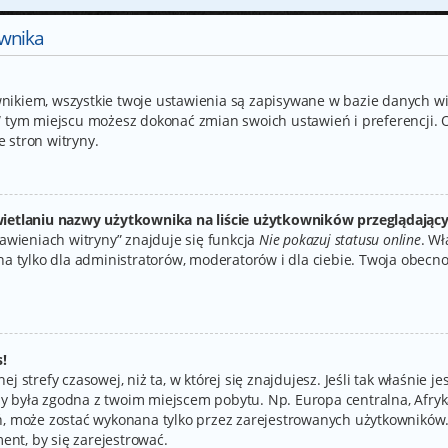
ownika
wnikiem, wszystkie twoje ustawienia są zapisywane w bazie danych wit
tym miejscu możesz dokonać zmian swoich ustawień i preferencji. 
e stron witryny.
ietlaniu nazwy użytkownika na liście użytkowników przeglądając
wieniach witryny” znajduje się funkcja
Nie pokazuj statusu online
. Wł
 tylko dla administratorów, moderatorów i dla ciebie. Twoja obecn
!
ej strefy czasowej, niż ta, w której się znajdujesz. Jeśli tak właśnie 
by była zgodna z twoim miejscem pobytu. Np. Europa centralna, Afryk
eń, może zostać wykonana tylko przez zarejestrowanych użytkowników.
ent, by się zarejestrować.