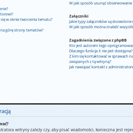
W jaki sposób usunąć obserwowanie
enie?
atorowi?
Załączniki
y się w oknie tworzenia tematu?
Jakie typy załączników są dozwolone n
?
W jaki sposób można znaleźć wszystki
 na górę strony tematów?
Zagadnienia związane z phpBB
Kto jest autorem tego oprogramowa
Dlaczego funkcja X nie jest dostępna?
Z kim się kontaktować w sprawach n
związanych z tą witryną?
Jak nawiązać kontakt z administrato
racją
ować?
ratora witryny zależy czy, aby pisać wiadomości, konieczna jest rejes