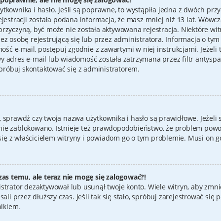
tkownika i hasło. Jeśli są poprawne, to wystąpiła jedna z dwóch prz
jestracji została podana informacja, że masz mniej niż 13 lat. Wówc
ło przyczyną, być może nie została aktywowana rejestracja. Niektóre
z osobę rejestrującą się lub przez administratora. Informacja o tym 
mość e-mail, postępuj zgodnie z zawartymi w niej instrukcjami. Jeżeli
y adres e-mail lub wiadomość została zatrzymana przez filtr antysp
spróbuj skontaktować się z administratorem.
sprawdź czy twoja nazwa użytkownika i hasło są prawidłowe. Jeżeli s
ię nie zablokowano. Istnieje też prawdopodobieństwo, że problem powo
 się z właścicielem witryny i powiadom go o tym problemie. Musi on 
zas temu, ale teraz nie mogę się zalogować?!
strator dezaktywował lub usunął twoje konto. Wiele witryn, aby zmnie
ali przez dłuższy czas. Jeśli tak się stało, spróbuj zarejestrować si
ikiem.