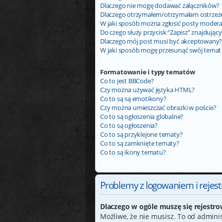
Dlaczego nie mogę dodawać załączników?
Dlaczego otrzymałem/otrzymałam ostrzeż
W jaki sposób można zgłosić posty moder
Do czego służy przycisk “Zapisz” znajdując
Dlaczego mój post musi być akceptowany
W jaki sposób mogę przesunąć swój temat
Formatowanie i typy tematów
Co to jest BBCode?
Czy można używać języka HTML?
Co to są są emotikony?
Czy można umieszczać obrazki w poście?
Co to są ogłoszenia globalne?
Co to są ogłoszenia?
Co to są przyklejone tematy?
Co to są zamknięte tematy?
Co to są ikony tematu?
Problemy z logowaniem i rejest
Dlaczego w ogóle muszę się rejestr
Możliwe, że nie musisz. To od administ