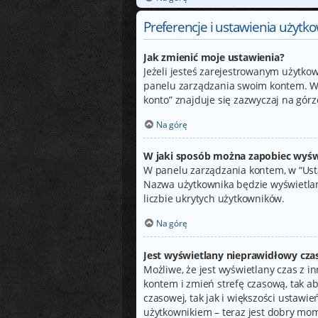
Preferencje i ustawienia użytk
Jak zmienić moje ustawienia?
Jeżeli jesteś zarejestrowanym użytko
panelu zarządzania swoim kontem. W 
konto” znajduje się zazwyczaj na górz
Na górę
W jaki sposób można zapobiec wyśw
W panelu zarządzania kontem, w “Usta
Nazwa użytkownika będzie wyświetlana
liczbie ukrytych użytkowników.
Na górę
Jest wyświetlany nieprawidłowy czas
Możliwe, że jest wyświetlany czas z inn
kontem i zmień strefę czasową, tak a
czasowej, tak jak i większości ustawi
użytkownikiem – teraz jest dobry mom