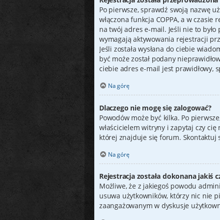
Po pierwsze, sprawdź swoją nazwę uży
włączona funkcja COPPA, a w czasie re
na twój adres e-mail. Jeśli nie to by
wymagają aktywowania rejestracji prze
Jeśli została wysłana do ciebie wiado
być może został podany nieprawidłow
ciebie adres e-mail jest prawidłowy, 
Na górę
Dlaczego nie mogę się zalogować?
Powodów może być kilka. Po pierwsze, 
właścicielem witryny i zapytaj czy c
której znajduje się forum. Skontaktuj
Na górę
Rejestracja została dokonana jakiś c
Możliwe, że z jakiegoś powodu admini
usuwa użytkowników, którzy nic nie pis
zaangażowanym w dyskusje użytkown