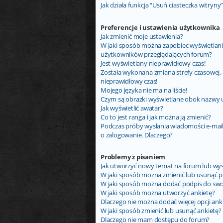
Jak działa funkcja “Usuń ciasteczka witryny
Preferencje i ustawienia użytkownika
Jak zmienić moje ustawienia?
W jaki sposób można zapobiec wyświetlani
użytkowników przeglądających forum?
Jest wyświetlany nieprawidłowy czas!
Została wykonana zmiana strefy czasowej, 
nieprawidłowy czas!
Mojego języka nie ma na liście!
Czym są obrazki wyświetlane obok nazwy
Jak wyświetlić awatar?
Co to jest ranga i jak można ją zmienić?
Podczas próby wysłania wiadomości e-mail
o zalogowanie. Dlaczego?
Problemy z pisaniem
Jak utworzyć nowy temat na forum lub wy
W jaki sposób można zmienić lub usunąć p
W jaki sposób można dodać podpis do swo
W jaki sposób można utworzyć ankietę?
Dlaczego nie można dodać więcej opcji ank
W jaki sposób zmienić lub usunąć ankietę?
Dlaczego nie mam dostępu do forum?