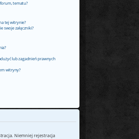
 forum, tematu?
a tej witrynie?
e swoje załączniki?
nia?
adużyć lub zagadnień prawnych
rem witryny?
tracja. Niemniej rejestracja