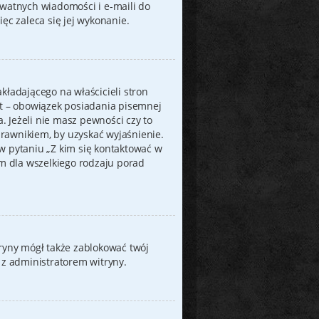
ywatnych wiadomości i e-maili do
ęc zaleca się jej wykonanie.
kładającego na właścicieli stron
at – obowiązek posiadania pisemnej
 Jeżeli nie masz pewności czy to
 prawnikiem, by uzyskać wyjaśnienie.
w pytaniu „Z kim się kontaktować w
m dla wszelkiego rodzaju porad
itryny mógł także zablokować twój
 z administratorem witryny.