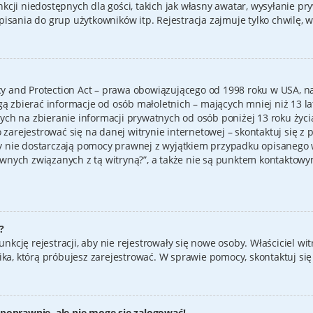
cji niedostępnych dla gości, takich jak własny awatar, wysyłanie pr
sania do grup użytkowników itp. Rejestracja zajmuje tylko chwilę, wi
cy and Protection Act – prawa obowiązującego od 1998 roku w USA, na
gą zbierać informacje od osób małoletnich – mających mniej niż 13 l
h na zbieranie informacji prywatnych od osób poniżej 13 roku życia.
 zarejestrować się na danej witrynie internetowej – skontaktuj się z
yny nie dostarczają pomocy prawnej z wyjątkiem przypadku opisanego 
nych związanych z tą witryną?”, a także nie są punktem kontaktowy
?
unkcję rejestracji, aby nie rejestrowały się nowe osoby. Właściciel w
ika, którą próbujesz zarejestrować. W sprawie pomocy, skontaktuj się
poprawnie, ale nie mogę się zalogować!