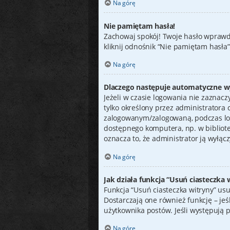
Na górę
Nie pamiętam hasła!
Zachowaj spokój! Twoje hasło wprawd
kliknij odnośnik “Nie pamiętam hasła
Na górę
Dlaczego następuje automatyczne 
Jeżeli w czasie logowania nie zaznacz
tylko określony przez administratora
zalogowanym/zalogowaną, podczas lo
dostępnego komputera, np. w bibliotece
oznacza to, że administrator ją wyłącz
Na górę
Jak działa funkcja “Usuń ciasteczka 
Funkcja “Usuń ciasteczka witryny” us
Dostarczają one również funkcję – jeś
użytkownika postów. Jeśli występują
Na górę