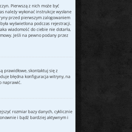
yczyn. Pierwszą z nich może być
zas należy wykonać instrukcje wysłane
 witryny przed pierwszym zalogowaniem
była wyświetlona podczas rejestracji.
 taka wiadomość do ciebie nie dotarła,
amowy. Jeśli na pewno podany przez
ą prawidłowe, skontaktuj się z
duje błędna konfiguracja witryny, na
go naprawić.
jszyć rozmiar bazy danych, cyklicznie
ę ponownie i bądź bardziej aktywnym i