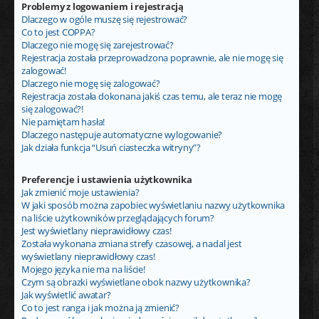
Problemy z logowaniem i rejestracją
Dlaczego w ogóle muszę się rejestrować?
Co to jest COPPA?
Dlaczego nie mogę się zarejestrować?
Rejestracja została przeprowadzona poprawnie, ale nie mogę się
zalogować!
Dlaczego nie mogę się zalogować?
Rejestracja została dokonana jakiś czas temu, ale teraz nie mogę
się zalogować?!
Nie pamiętam hasła!
Dlaczego następuje automatyczne wylogowanie?
Jak działa funkcja “Usuń ciasteczka witryny”?
Preferencje i ustawienia użytkownika
Jak zmienić moje ustawienia?
W jaki sposób można zapobiec wyświetlaniu nazwy użytkownika
na liście użytkowników przeglądających forum?
Jest wyświetlany nieprawidłowy czas!
Została wykonana zmiana strefy czasowej, a nadal jest
wyświetlany nieprawidłowy czas!
Mojego języka nie ma na liście!
Czym są obrazki wyświetlane obok nazwy użytkownika?
Jak wyświetlić awatar?
Co to jest ranga i jak można ją zmienić?