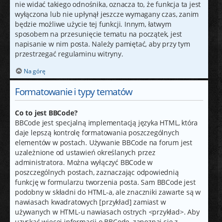
nie widać takiego odnośnika, oznacza to, że funkcja ta jest
wyłączona lub nie upłynął jeszcze wymagany czas, zanim
będzie możliwe użycie tej funkcji. Innym, łatwym
sposobem na przesunięcie tematu na początek, jest
napisanie w nim posta. Należy pamiętać, aby przy tym
przestrzegać regulaminu witryny.
Na górę
Formatowanie i typy tematów
Co to jest BBCode?
BBCode jest specjalną implementacją języka HTML, która
daje lepszą kontrolę formatowania poszczególnych
elementów w postach. Używanie BBCode na forum jest
uzależnione od ustawień określanych przez
administratora. Można wyłączyć BBCode w
poszczególnych postach, zaznaczając odpowiednią
funkcję w formularzu tworzenia posta. Sam BBCode jest
podobny w składni do HTML-a, ale znaczniki zawarte są w
nawiasach kwadratowych [przykład] zamiast w
używanych w HTML-u nawiasach ostrych <przykład>. Aby
uzyskać więcej informacji o BBCode, zapoznaj się z