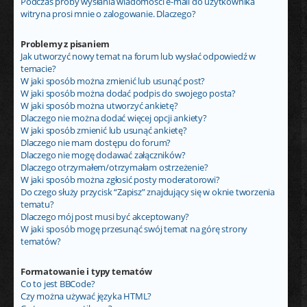
Podczas próby wysłania wiadomości e-mail do użytkownika
witryna prosi mnie o zalogowanie. Dlaczego?
Problemy z pisaniem
Jak utworzyć nowy temat na forum lub wysłać odpowiedź w
temacie?
W jaki sposób można zmienić lub usunąć post?
W jaki sposób można dodać podpis do swojego posta?
W jaki sposób można utworzyć ankietę?
Dlaczego nie można dodać więcej opcji ankiety?
W jaki sposób zmienić lub usunąć ankietę?
Dlaczego nie mam dostępu do forum?
Dlaczego nie mogę dodawać załączników?
Dlaczego otrzymałem/otrzymałam ostrzeżenie?
W jaki sposób można zgłosić posty moderatorowi?
Do czego służy przycisk “Zapisz” znajdujący się w oknie tworzenia
tematu?
Dlaczego mój post musi być akceptowany?
W jaki sposób mogę przesunąć swój temat na górę strony
tematów?
Formatowanie i typy tematów
Co to jest BBCode?
Czy można używać języka HTML?