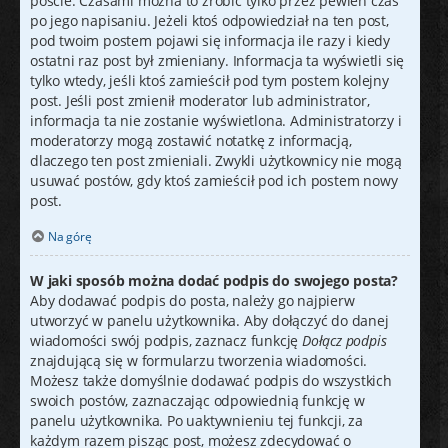
poście. Czasami można to zrobić tylko przez pewien czas
po jego napisaniu. Jeżeli ktoś odpowiedział na ten post,
pod twoim postem pojawi się informacja ile razy i kiedy
ostatni raz post był zmieniany. Informacja ta wyświetli się
tylko wtedy, jeśli ktoś zamieścił pod tym postem kolejny
post. Jeśli post zmienił moderator lub administrator,
informacja ta nie zostanie wyświetlona. Administratorzy i
moderatorzy mogą zostawić notatkę z informacją,
dlaczego ten post zmieniali. Zwykli użytkownicy nie mogą
usuwać postów, gdy ktoś zamieścił pod ich postem nowy
post.
Na górę
W jaki sposób można dodać podpis do swojego posta?
Aby dodawać podpis do posta, należy go najpierw
utworzyć w panelu użytkownika. Aby dołączyć do danej
wiadomości swój podpis, zaznacz funkcję
Dołącz podpis
znajdującą się w formularzu tworzenia wiadomości.
Możesz także domyślnie dodawać podpis do wszystkich
swoich postów, zaznaczając odpowiednią funkcję w
panelu użytkownika. Po uaktywnieniu tej funkcji, za
każdym razem pisząc post, możesz zdecydować o