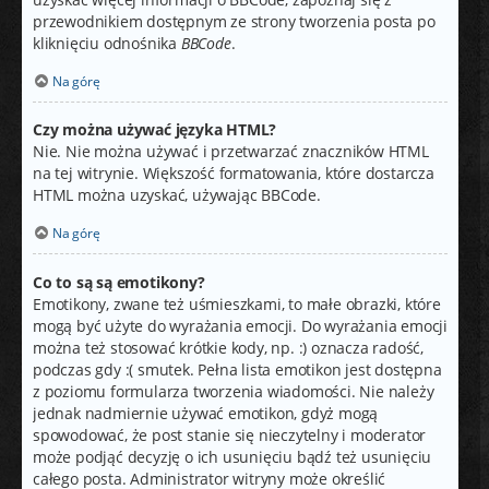
przewodnikiem dostępnym ze strony tworzenia posta po
kliknięciu odnośnika
BBCode
.
Na górę
Czy można używać języka HTML?
Nie. Nie można używać i przetwarzać znaczników HTML
na tej witrynie. Większość formatowania, które dostarcza
HTML można uzyskać, używając BBCode.
Na górę
Co to są są emotikony?
Emotikony, zwane też uśmieszkami, to małe obrazki, które
mogą być użyte do wyrażania emocji. Do wyrażania emocji
można też stosować krótkie kody, np. :) oznacza radość,
podczas gdy :( smutek. Pełna lista emotikon jest dostępna
z poziomu formularza tworzenia wiadomości. Nie należy
jednak nadmiernie używać emotikon, gdyż mogą
spowodować, że post stanie się nieczytelny i moderator
może podjąć decyzję o ich usunięciu bądź też usunięciu
całego posta. Administrator witryny może określić