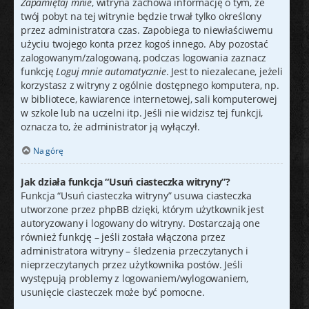
Zapamiętaj mnie
, witryna zachowa informację o tym, że
twój pobyt na tej witrynie będzie trwał tylko określony
przez administratora czas. Zapobiega to niewłaściwemu
użyciu twojego konta przez kogoś innego. Aby pozostać
zalogowanym/zalogowaną, podczas logowania zaznacz
funkcję
Loguj mnie automatycznie
. Jest to niezalecane, jeżeli
korzystasz z witryny z ogólnie dostępnego komputera, np.
w bibliotece, kawiarence internetowej, sali komputerowej
w szkole lub na uczelni itp. Jeśli nie widzisz tej funkcji,
oznacza to, że administrator ją wyłączył.
Na górę
Jak działa funkcja “Usuń ciasteczka witryny”?
Funkcja “Usuń ciasteczka witryny” usuwa ciasteczka
utworzone przez phpBB dzięki, którym użytkownik jest
autoryzowany i logowany do witryny. Dostarczają one
również funkcję – jeśli została włączona przez
administratora witryny – śledzenia przeczytanych i
nieprzeczytanych przez użytkownika postów. Jeśli
występują problemy z logowaniem/wylogowaniem,
usunięcie ciasteczek może być pomocne.