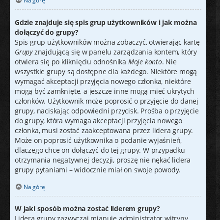
Na górę
Gdzie znajduje się spis grup użytkowników i jak można
dołączyć do grupy?
Spis grup użytkowników można zobaczyć, otwierając kartę
Grupy
znajdującą się w panelu zarządzania kontem, który
otwiera się po kliknięciu odnośnika
Moje konto
. Nie
wszystkie grupy są dostępne dla każdego. Niektóre mogą
wymagać akceptacji przyjęcia nowego członka, niektóre
mogą być zamknięte, a jeszcze inne mogą mieć ukrytych
członków. Użytkownik może poprosić o przyjęcie do danej
grupy, naciskając odpowiedni przycisk. Prośba o przyjęcie
do grupy, która wymaga akceptacji przyjęcia nowego
członka, musi zostać zaakceptowana przez lidera grupy.
Może on poprosić użytkownika o podanie wyjaśnień,
dlaczego chce on dołączyć do tej grupy. W przypadku
otrzymania negatywnej decyzji, proszę nie nękać lidera
grupy pytaniami – widocznie miał on swoje powody.
Na górę
W jaki sposób można zostać liderem grupy?
Lidera grupy zazwyczaj mianuje administrator witryny