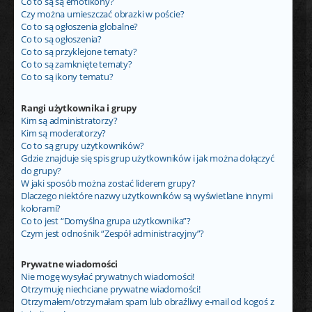
Co to są są emotikony?
Czy można umieszczać obrazki w poście?
Co to są ogłoszenia globalne?
Co to są ogłoszenia?
Co to są przyklejone tematy?
Co to są zamknięte tematy?
Co to są ikony tematu?
Rangi użytkownika i grupy
Kim są administratorzy?
Kim są moderatorzy?
Co to są grupy użytkowników?
Gdzie znajduje się spis grup użytkowników i jak można dołączyć
do grupy?
W jaki sposób można zostać liderem grupy?
Dlaczego niektóre nazwy użytkowników są wyświetlane innymi
kolorami?
Co to jest “Domyślna grupa użytkownika”?
Czym jest odnośnik “Zespół administracyjny”?
Prywatne wiadomości
Nie mogę wysyłać prywatnych wiadomości!
Otrzymuję niechciane prywatne wiadomości!
Otrzymałem/otrzymałam spam lub obraźliwy e-mail od kogoś z