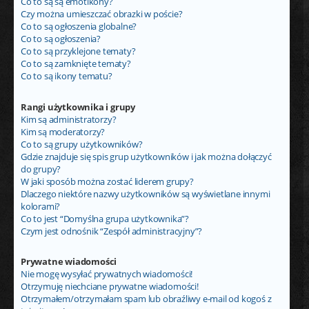
Co to są są emotikony?
Czy można umieszczać obrazki w poście?
Co to są ogłoszenia globalne?
Co to są ogłoszenia?
Co to są przyklejone tematy?
Co to są zamknięte tematy?
Co to są ikony tematu?
Rangi użytkownika i grupy
Kim są administratorzy?
Kim są moderatorzy?
Co to są grupy użytkowników?
Gdzie znajduje się spis grup użytkowników i jak można dołączyć
do grupy?
W jaki sposób można zostać liderem grupy?
Dlaczego niektóre nazwy użytkowników są wyświetlane innymi
kolorami?
Co to jest “Domyślna grupa użytkownika”?
Czym jest odnośnik “Zespół administracyjny”?
Prywatne wiadomości
Nie mogę wysyłać prywatnych wiadomości!
Otrzymuję niechciane prywatne wiadomości!
Otrzymałem/otrzymałam spam lub obraźliwy e-mail od kogoś z