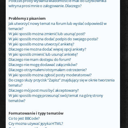
Podczas próby wysłania wiadomości e-mail do użytkownika
witryna prosi mnie o zalogowanie. Dlaczego?
Problemy z pisaniem
Jak utworzyć nowy temat na forum lub wysłać odpowiedź w
temacie?
W jaki sposób można zmienić lub usunąć post?
W jaki sposób można dodać podpis do swojego posta?
W jaki sposób można utworzyć ankietę?
Dlaczego nie można dodać więcej opcji ankiety?
W jaki sposób zmienić lub usunąć ankietę?
Dlaczego nie mam dostępu do forum?
Dlaczego nie mogę dodawać załączników?
Dlaczego otrzymałem/otrzymałam ostrzeżenie?
W jaki sposób można zgłosić posty moderatorowi?
Do czego służy przycisk “Zapisz” znajdujący się w oknie tworzenia
tematu?
Dlaczego mój post musi być akceptowany?
W jaki sposób mogę przesunąć swój temat na górę strony
tematów?
Formatowanie i typy tematów
Co to jest BBCode?
Czy można używać języka HTML?