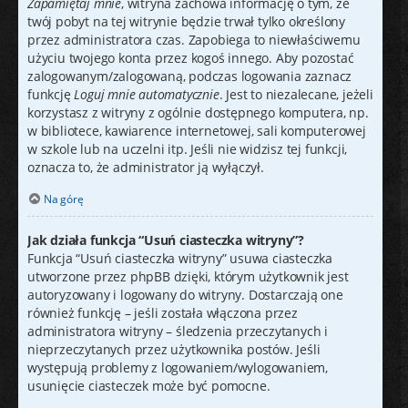
Zapamiętaj mnie
, witryna zachowa informację o tym, że
twój pobyt na tej witrynie będzie trwał tylko określony
przez administratora czas. Zapobiega to niewłaściwemu
użyciu twojego konta przez kogoś innego. Aby pozostać
zalogowanym/zalogowaną, podczas logowania zaznacz
funkcję
Loguj mnie automatycznie
. Jest to niezalecane, jeżeli
korzystasz z witryny z ogólnie dostępnego komputera, np.
w bibliotece, kawiarence internetowej, sali komputerowej
w szkole lub na uczelni itp. Jeśli nie widzisz tej funkcji,
oznacza to, że administrator ją wyłączył.
Na górę
Jak działa funkcja “Usuń ciasteczka witryny”?
Funkcja “Usuń ciasteczka witryny” usuwa ciasteczka
utworzone przez phpBB dzięki, którym użytkownik jest
autoryzowany i logowany do witryny. Dostarczają one
również funkcję – jeśli została włączona przez
administratora witryny – śledzenia przeczytanych i
nieprzeczytanych przez użytkownika postów. Jeśli
występują problemy z logowaniem/wylogowaniem,
usunięcie ciasteczek może być pomocne.