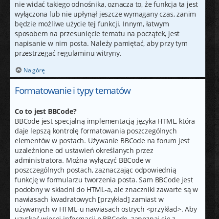
nie widać takiego odnośnika, oznacza to, że funkcja ta jest
wyłączona lub nie upłynął jeszcze wymagany czas, zanim
będzie możliwe użycie tej funkcji. Innym, łatwym
sposobem na przesunięcie tematu na początek, jest
napisanie w nim posta. Należy pamiętać, aby przy tym
przestrzegać regulaminu witryny.
Na górę
Formatowanie i typy tematów
Co to jest BBCode?
BBCode jest specjalną implementacją języka HTML, która
daje lepszą kontrolę formatowania poszczególnych
elementów w postach. Używanie BBCode na forum jest
uzależnione od ustawień określanych przez
administratora. Można wyłączyć BBCode w
poszczególnych postach, zaznaczając odpowiednią
funkcję w formularzu tworzenia posta. Sam BBCode jest
podobny w składni do HTML-a, ale znaczniki zawarte są w
nawiasach kwadratowych [przykład] zamiast w
używanych w HTML-u nawiasach ostrych <przykład>. Aby
uzyskać więcej informacji o BBCode, zapoznaj się z