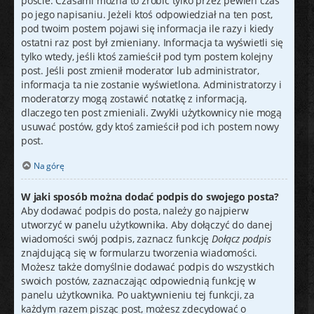
poście. Czasami można to zrobić tylko przez pewien czas
po jego napisaniu. Jeżeli ktoś odpowiedział na ten post,
pod twoim postem pojawi się informacja ile razy i kiedy
ostatni raz post był zmieniany. Informacja ta wyświetli się
tylko wtedy, jeśli ktoś zamieścił pod tym postem kolejny
post. Jeśli post zmienił moderator lub administrator,
informacja ta nie zostanie wyświetlona. Administratorzy i
moderatorzy mogą zostawić notatkę z informacją,
dlaczego ten post zmieniali. Zwykli użytkownicy nie mogą
usuwać postów, gdy ktoś zamieścił pod ich postem nowy
post.
Na górę
W jaki sposób można dodać podpis do swojego posta?
Aby dodawać podpis do posta, należy go najpierw
utworzyć w panelu użytkownika. Aby dołączyć do danej
wiadomości swój podpis, zaznacz funkcję
Dołącz podpis
znajdującą się w formularzu tworzenia wiadomości.
Możesz także domyślnie dodawać podpis do wszystkich
swoich postów, zaznaczając odpowiednią funkcję w
panelu użytkownika. Po uaktywnieniu tej funkcji, za
każdym razem pisząc post, możesz zdecydować o