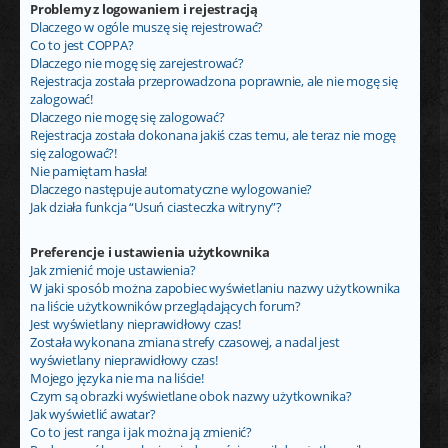
Problemy z logowaniem i rejestracją
Dlaczego w ogóle muszę się rejestrować?
Co to jest COPPA?
Dlaczego nie mogę się zarejestrować?
Rejestracja została przeprowadzona poprawnie, ale nie mogę się
zalogować!
Dlaczego nie mogę się zalogować?
Rejestracja została dokonana jakiś czas temu, ale teraz nie mogę
się zalogować?!
Nie pamiętam hasła!
Dlaczego następuje automatyczne wylogowanie?
Jak działa funkcja “Usuń ciasteczka witryny”?
Preferencje i ustawienia użytkownika
Jak zmienić moje ustawienia?
W jaki sposób można zapobiec wyświetlaniu nazwy użytkownika
na liście użytkowników przeglądających forum?
Jest wyświetlany nieprawidłowy czas!
Została wykonana zmiana strefy czasowej, a nadal jest
wyświetlany nieprawidłowy czas!
Mojego języka nie ma na liście!
Czym są obrazki wyświetlane obok nazwy użytkownika?
Jak wyświetlić awatar?
Co to jest ranga i jak można ją zmienić?