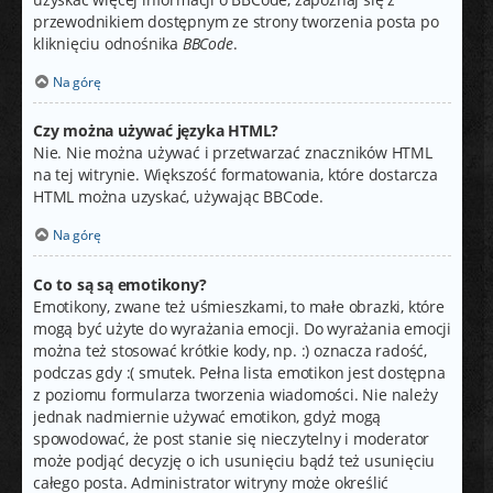
przewodnikiem dostępnym ze strony tworzenia posta po
kliknięciu odnośnika
BBCode
.
Na górę
Czy można używać języka HTML?
Nie. Nie można używać i przetwarzać znaczników HTML
na tej witrynie. Większość formatowania, które dostarcza
HTML można uzyskać, używając BBCode.
Na górę
Co to są są emotikony?
Emotikony, zwane też uśmieszkami, to małe obrazki, które
mogą być użyte do wyrażania emocji. Do wyrażania emocji
można też stosować krótkie kody, np. :) oznacza radość,
podczas gdy :( smutek. Pełna lista emotikon jest dostępna
z poziomu formularza tworzenia wiadomości. Nie należy
jednak nadmiernie używać emotikon, gdyż mogą
spowodować, że post stanie się nieczytelny i moderator
może podjąć decyzję o ich usunięciu bądź też usunięciu
całego posta. Administrator witryny może określić