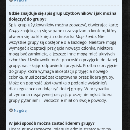
Na górę
Gdzie znajduje się spis grup użytkowników i jak można
dołączyć do grupy?
Spis grup użytkowników można zobaczyć, otwierając kartę
Grupy
znajdującą się w panelu zarządzania kontem, który
otwiera się po kliknięciu odnośnika
Moje konto
. Nie
wszystkie grupy są dostępne dla każdego. Niektóre mogą
wymagać akceptacji przyjęcia nowego członka, niektóre
mogą być zamknięte, a jeszcze inne mogą mieć ukrytych
członków. Użytkownik może poprosić o przyjęcie do danej
grupy, naciskając odpowiedni przycisk. Prośba o przyjęcie
do grupy, która wymaga akceptacji przyjęcia nowego
członka, musi zostać zaakceptowana przez lidera grupy.
Może on poprosić użytkownika o podanie wyjaśnień,
dlaczego chce on dołączyć do tej grupy. W przypadku
otrzymania negatywnej decyzji, proszę nie nękać lidera
grupy pytaniami – widocznie miał on swoje powody.
Na górę
W jaki sposób można zostać liderem grupy?
Lidera grupy zazwyczaj mianuje administrator witryny