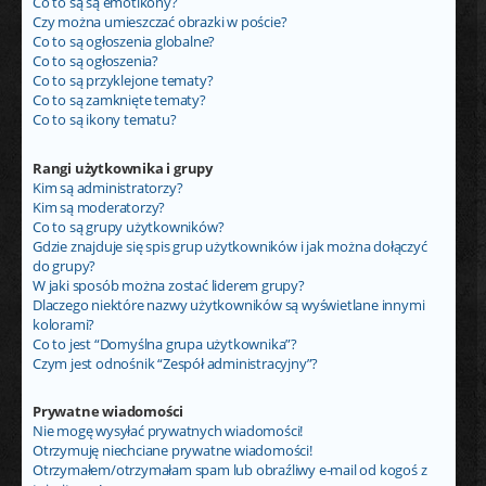
Co to są są emotikony?
Czy można umieszczać obrazki w poście?
Co to są ogłoszenia globalne?
Co to są ogłoszenia?
Co to są przyklejone tematy?
Co to są zamknięte tematy?
Co to są ikony tematu?
Rangi użytkownika i grupy
Kim są administratorzy?
Kim są moderatorzy?
Co to są grupy użytkowników?
Gdzie znajduje się spis grup użytkowników i jak można dołączyć
do grupy?
W jaki sposób można zostać liderem grupy?
Dlaczego niektóre nazwy użytkowników są wyświetlane innymi
kolorami?
Co to jest “Domyślna grupa użytkownika”?
Czym jest odnośnik “Zespół administracyjny”?
Prywatne wiadomości
Nie mogę wysyłać prywatnych wiadomości!
Otrzymuję niechciane prywatne wiadomości!
Otrzymałem/otrzymałam spam lub obraźliwy e-mail od kogoś z