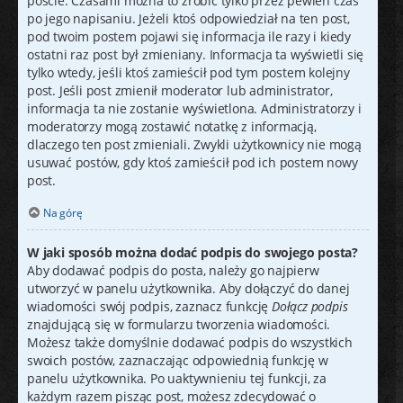
poście. Czasami można to zrobić tylko przez pewien czas
po jego napisaniu. Jeżeli ktoś odpowiedział na ten post,
pod twoim postem pojawi się informacja ile razy i kiedy
ostatni raz post był zmieniany. Informacja ta wyświetli się
tylko wtedy, jeśli ktoś zamieścił pod tym postem kolejny
post. Jeśli post zmienił moderator lub administrator,
informacja ta nie zostanie wyświetlona. Administratorzy i
moderatorzy mogą zostawić notatkę z informacją,
dlaczego ten post zmieniali. Zwykli użytkownicy nie mogą
usuwać postów, gdy ktoś zamieścił pod ich postem nowy
post.
Na górę
W jaki sposób można dodać podpis do swojego posta?
Aby dodawać podpis do posta, należy go najpierw
utworzyć w panelu użytkownika. Aby dołączyć do danej
wiadomości swój podpis, zaznacz funkcję
Dołącz podpis
znajdującą się w formularzu tworzenia wiadomości.
Możesz także domyślnie dodawać podpis do wszystkich
swoich postów, zaznaczając odpowiednią funkcję w
panelu użytkownika. Po uaktywnieniu tej funkcji, za
każdym razem pisząc post, możesz zdecydować o