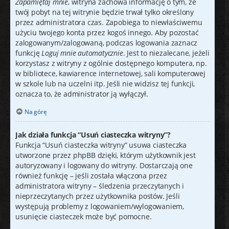
Zapamiętaj mnie
, witryna zachowa informację o tym, że
twój pobyt na tej witrynie będzie trwał tylko określony
przez administratora czas. Zapobiega to niewłaściwemu
użyciu twojego konta przez kogoś innego. Aby pozostać
zalogowanym/zalogowaną, podczas logowania zaznacz
funkcję
Loguj mnie automatycznie
. Jest to niezalecane, jeżeli
korzystasz z witryny z ogólnie dostępnego komputera, np.
w bibliotece, kawiarence internetowej, sali komputerowej
w szkole lub na uczelni itp. Jeśli nie widzisz tej funkcji,
oznacza to, że administrator ją wyłączył.
Na górę
Jak działa funkcja “Usuń ciasteczka witryny”?
Funkcja “Usuń ciasteczka witryny” usuwa ciasteczka
utworzone przez phpBB dzięki, którym użytkownik jest
autoryzowany i logowany do witryny. Dostarczają one
również funkcję – jeśli została włączona przez
administratora witryny – śledzenia przeczytanych i
nieprzeczytanych przez użytkownika postów. Jeśli
występują problemy z logowaniem/wylogowaniem,
usunięcie ciasteczek może być pomocne.