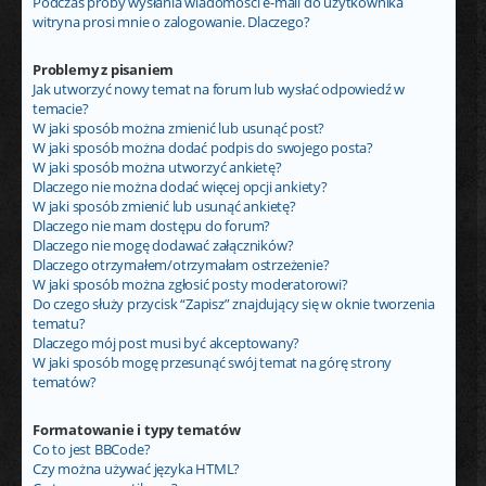
Podczas próby wysłania wiadomości e-mail do użytkownika
witryna prosi mnie o zalogowanie. Dlaczego?
Problemy z pisaniem
Jak utworzyć nowy temat na forum lub wysłać odpowiedź w
temacie?
W jaki sposób można zmienić lub usunąć post?
W jaki sposób można dodać podpis do swojego posta?
W jaki sposób można utworzyć ankietę?
Dlaczego nie można dodać więcej opcji ankiety?
W jaki sposób zmienić lub usunąć ankietę?
Dlaczego nie mam dostępu do forum?
Dlaczego nie mogę dodawać załączników?
Dlaczego otrzymałem/otrzymałam ostrzeżenie?
W jaki sposób można zgłosić posty moderatorowi?
Do czego służy przycisk “Zapisz” znajdujący się w oknie tworzenia
tematu?
Dlaczego mój post musi być akceptowany?
W jaki sposób mogę przesunąć swój temat na górę strony
tematów?
Formatowanie i typy tematów
Co to jest BBCode?
Czy można używać języka HTML?