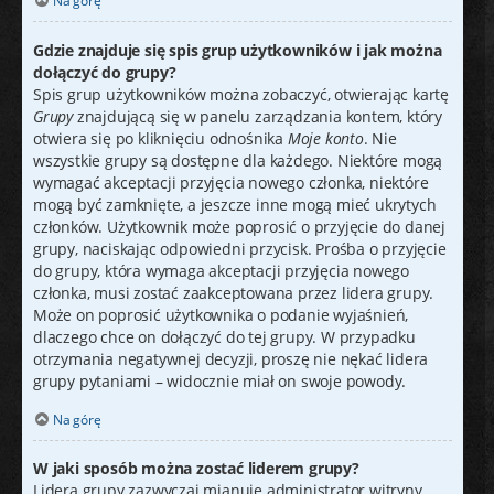
Na górę
Gdzie znajduje się spis grup użytkowników i jak można
dołączyć do grupy?
Spis grup użytkowników można zobaczyć, otwierając kartę
Grupy
znajdującą się w panelu zarządzania kontem, który
otwiera się po kliknięciu odnośnika
Moje konto
. Nie
wszystkie grupy są dostępne dla każdego. Niektóre mogą
wymagać akceptacji przyjęcia nowego członka, niektóre
mogą być zamknięte, a jeszcze inne mogą mieć ukrytych
członków. Użytkownik może poprosić o przyjęcie do danej
grupy, naciskając odpowiedni przycisk. Prośba o przyjęcie
do grupy, która wymaga akceptacji przyjęcia nowego
członka, musi zostać zaakceptowana przez lidera grupy.
Może on poprosić użytkownika o podanie wyjaśnień,
dlaczego chce on dołączyć do tej grupy. W przypadku
otrzymania negatywnej decyzji, proszę nie nękać lidera
grupy pytaniami – widocznie miał on swoje powody.
Na górę
W jaki sposób można zostać liderem grupy?
Lidera grupy zazwyczaj mianuje administrator witryny