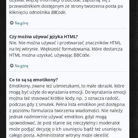
przewodnikiem dostępnym ze strony tworzenia posta po
kliknięciu odnośnika
BBCode
.
Na górę
Czy można używać języka HTML?
Nie. Nie można używać i przetwarzać znaczników HTML
na tej witrynie. Większość formatowania, które dostarcza
HTML można uzyskać, używając BBCode.
Na górę
Co to są są emotikony?
Emotikony, zwane też uśmieszkami, to małe obrazki, które
mogą być użyte do wyrażania emocji. Do wyrażania emocji
można też stosować krótkie kody, np. :) oznacza radość,
podczas gdy :( smutek. Pełna lista emotikon jest dostępna
z poziomu formularza tworzenia wiadomości. Nie należy
jednak nadmiernie używać emotikon, gdyż mogą
spowodować, że post stanie się nieczytelny i moderator
może podjąć decyzję o ich usunięciu bądź też usunięciu
całego posta. Administrator witryny może określić