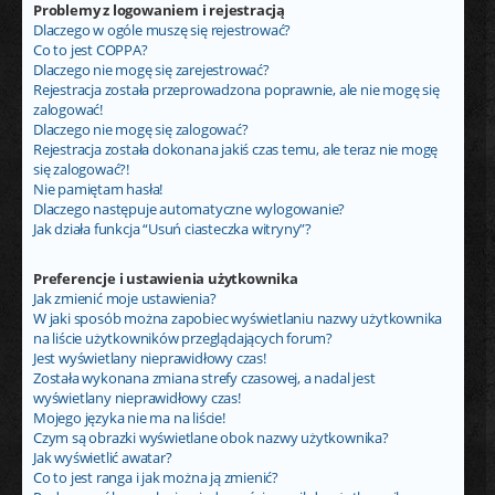
Problemy z logowaniem i rejestracją
Dlaczego w ogóle muszę się rejestrować?
Co to jest COPPA?
Dlaczego nie mogę się zarejestrować?
Rejestracja została przeprowadzona poprawnie, ale nie mogę się
zalogować!
Dlaczego nie mogę się zalogować?
Rejestracja została dokonana jakiś czas temu, ale teraz nie mogę
się zalogować?!
Nie pamiętam hasła!
Dlaczego następuje automatyczne wylogowanie?
Jak działa funkcja “Usuń ciasteczka witryny”?
Preferencje i ustawienia użytkownika
Jak zmienić moje ustawienia?
W jaki sposób można zapobiec wyświetlaniu nazwy użytkownika
na liście użytkowników przeglądających forum?
Jest wyświetlany nieprawidłowy czas!
Została wykonana zmiana strefy czasowej, a nadal jest
wyświetlany nieprawidłowy czas!
Mojego języka nie ma na liście!
Czym są obrazki wyświetlane obok nazwy użytkownika?
Jak wyświetlić awatar?
Co to jest ranga i jak można ją zmienić?