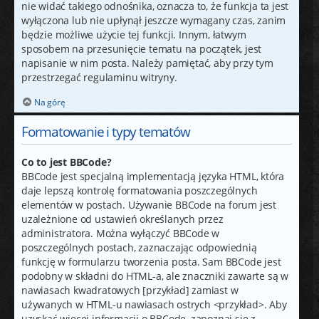
nie widać takiego odnośnika, oznacza to, że funkcja ta jest
wyłączona lub nie upłynął jeszcze wymagany czas, zanim
będzie możliwe użycie tej funkcji. Innym, łatwym
sposobem na przesunięcie tematu na początek, jest
napisanie w nim posta. Należy pamiętać, aby przy tym
przestrzegać regulaminu witryny.
Na górę
Formatowanie i typy tematów
Co to jest BBCode?
BBCode jest specjalną implementacją języka HTML, która
daje lepszą kontrolę formatowania poszczególnych
elementów w postach. Używanie BBCode na forum jest
uzależnione od ustawień określanych przez
administratora. Można wyłączyć BBCode w
poszczególnych postach, zaznaczając odpowiednią
funkcję w formularzu tworzenia posta. Sam BBCode jest
podobny w składni do HTML-a, ale znaczniki zawarte są w
nawiasach kwadratowych [przykład] zamiast w
używanych w HTML-u nawiasach ostrych <przykład>. Aby
uzyskać więcej informacji o BBCode, zapoznaj się z