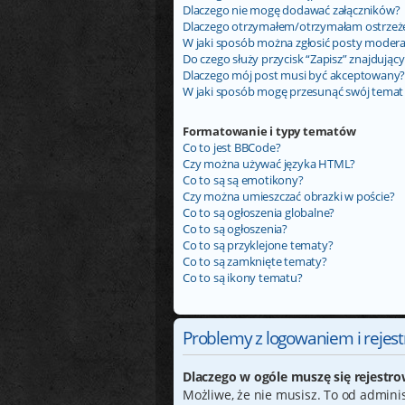
Dlaczego nie mogę dodawać załączników?
Dlaczego otrzymałem/otrzymałam ostrzeż
W jaki sposób można zgłosić posty moder
Do czego służy przycisk “Zapisz” znajdując
Dlaczego mój post musi być akceptowany
W jaki sposób mogę przesunąć swój temat
Formatowanie i typy tematów
Co to jest BBCode?
Czy można używać języka HTML?
Co to są są emotikony?
Czy można umieszczać obrazki w poście?
Co to są ogłoszenia globalne?
Co to są ogłoszenia?
Co to są przyklejone tematy?
Co to są zamknięte tematy?
Co to są ikony tematu?
Problemy z logowaniem i rejest
Dlaczego w ogóle muszę się rejestr
Możliwe, że nie musisz. To od administ