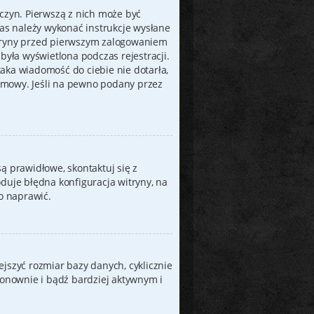
yczyn. Pierwszą z nich może być
zas należy wykonać instrukcje wysłane
 witryny przed pierwszym zalogowaniem
była wyświetlona podczas rejestracji.
 taka wiadomość do ciebie nie dotarła,
amowy. Jeśli na pewno podany przez
ą prawidłowe, skontaktuj się z
duje błędna konfiguracja witryny, na
go naprawić.
jszyć rozmiar bazy danych, cyklicznie
ę ponownie i bądź bardziej aktywnym i