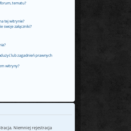
 forum, tematu?
a tej witrynie?
e swoje załączniki?
nia?
adużyć lub zagadnień prawnych
rem witryny?
tracja. Niemniej rejestracja