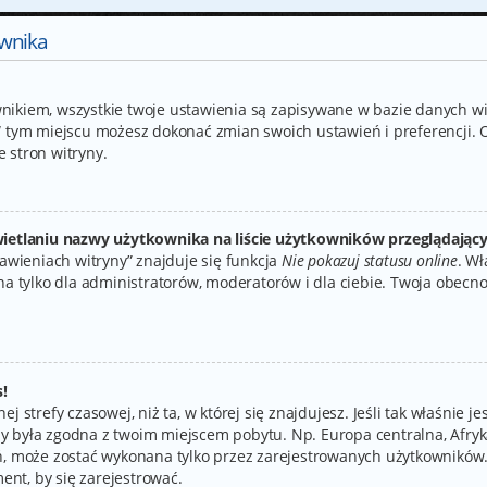
ownika
wnikiem, wszystkie twoje ustawienia są zapisywane w bazie danych wit
tym miejscu możesz dokonać zmian swoich ustawień i preferencji. 
e stron witryny.
ietlaniu nazwy użytkownika na liście użytkowników przeglądając
wieniach witryny” znajduje się funkcja
Nie pokazuj statusu online
. Wł
 tylko dla administratorów, moderatorów i dla ciebie. Twoja obecn
!
ej strefy czasowej, niż ta, w której się znajdujesz. Jeśli tak właśnie 
by była zgodna z twoim miejscem pobytu. Np. Europa centralna, Afryk
eń, może zostać wykonana tylko przez zarejestrowanych użytkowników.
ent, by się zarejestrować.