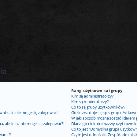
ia
Rangi użytkownika i grupy
Kim są administratorzy?
Kim są moderatorzy?
Co to są grupy użytkowników?
nie, ale nie mogę się zalogować!
Gdzie znajduje się spis grup użytkow
W jaki sposób można zostać liderem 
u, ale teraz nie mogę się zalogować?!
Dlaczego niektóre nazwy użytkownik
Co to jest “Domyślna grupa użytkown
wanie?
Czym jest odnośnik “Zespół administ