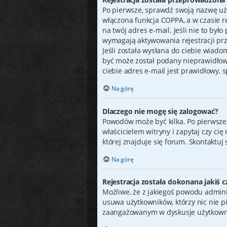
Po pierwsze, sprawdź swoją nazwę uży
włączona funkcja COPPA, a w czasie re
na twój adres e-mail. Jeśli nie to by
wymagają aktywowania rejestracji prze
Jeśli została wysłana do ciebie wiado
być może został podany nieprawidłow
ciebie adres e-mail jest prawidłowy, 
Na górę
Dlaczego nie mogę się zalogować?
Powodów może być kilka. Po pierwsze, 
właścicielem witryny i zapytaj czy c
której znajduje się forum. Skontaktuj
Na górę
Rejestracja została dokonana jakiś c
Możliwe, że z jakiegoś powodu admini
usuwa użytkowników, którzy nic nie pis
zaangażowanym w dyskusje użytkown