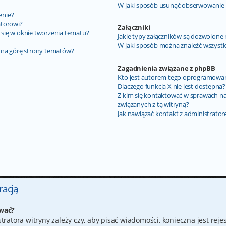
W jaki sposób usunąć obserwowanie
enie?
atorowi?
Załączniki
y się w oknie tworzenia tematu?
Jakie typy załączników są dozwolone n
?
W jaki sposób można znaleźć wszystki
 na górę strony tematów?
Zagadnienia związane z phpBB
Kto jest autorem tego oprogramowa
Dlaczego funkcja X nie jest dostępna?
Z kim się kontaktować w sprawach n
związanych z tą witryną?
Jak nawiązać kontakt z administrato
racją
ować?
ratora witryny zależy czy, aby pisać wiadomości, konieczna jest rejes