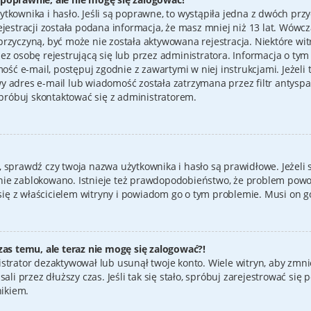
tkownika i hasło. Jeśli są poprawne, to wystąpiła jedna z dwóch prz
jestracji została podana informacja, że masz mniej niż 13 lat. Wówc
ło przyczyną, być może nie została aktywowana rejestracja. Niektóre
z osobę rejestrującą się lub przez administratora. Informacja o tym 
mość e-mail, postępuj zgodnie z zawartymi w niej instrukcjami. Jeżeli
y adres e-mail lub wiadomość została zatrzymana przez filtr antysp
spróbuj skontaktować się z administratorem.
sprawdź czy twoja nazwa użytkownika i hasło są prawidłowe. Jeżeli s
ię nie zablokowano. Istnieje też prawdopodobieństwo, że problem powo
 się z właścicielem witryny i powiadom go o tym problemie. Musi on 
zas temu, ale teraz nie mogę się zalogować?!
strator dezaktywował lub usunął twoje konto. Wiele witryn, aby zmnie
ali przez dłuższy czas. Jeśli tak się stało, spróbuj zarejestrować si
ikiem.