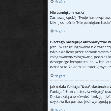
Na górę
Nie pamiętam hasła!
Zachowaj spokój! Twoje hasło wprawd
kliknij odnośnik “Nie pamiętam hasła
Na górę
Dlaczego następuje automatyczne 
Jeżeli w czasie logowania nie zaznacz
tylko określony przez administratora
zalogowanym/zalogowaną, podczas lo
dostępnego komputera, np. w bibliotece
oznacza to, że administrator ją wyłącz
Na górę
Jak działa funkcja “Usuń ciasteczka 
Funkcja “Usuń ciasteczka witryny” us
Dostarczają one również funkcję – jeś
użytkownika postów. Jeśli występują
Na górę