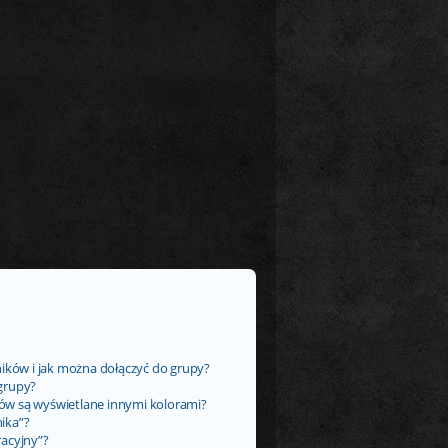
ników i jak można dołączyć do grupy?
grupy?
ów są wyświetlane innymi kolorami?
ika”?
racyjny”?