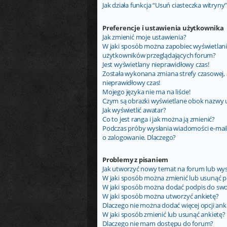
Jak działa funkcja “Usuń ciasteczka witryny
Preferencje i ustawienia użytkownika
Jak zmienić moje ustawienia?
W jaki sposób można zapobiec wyświetlani
użytkowników przeglądających forum?
Jest wyświetlany nieprawidłowy czas!
Została wykonana zmiana strefy czasowej, 
nieprawidłowy czas!
Mojego języka nie ma na liście!
Czym są obrazki wyświetlane obok nazwy
Jak wyświetlić awatar?
Co to jest ranga i jak można ją zmienić?
Podczas próby wysłania wiadomości e-mail
o zalogowanie. Dlaczego?
Problemy z pisaniem
Jak utworzyć nowy temat na forum lub wy
W jaki sposób można zmienić lub usunąć p
W jaki sposób można dodać podpis do swo
W jaki sposób można utworzyć ankietę?
Dlaczego nie można dodać więcej opcji ank
W jaki sposób zmienić lub usunąć ankietę?
Dlaczego nie mam dostępu do forum?