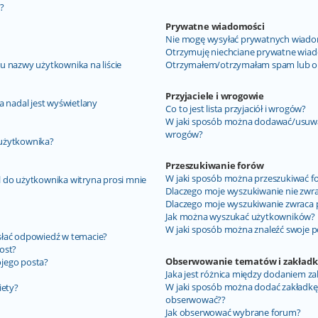
”?
Prywatne wiadomości
Nie mogę wysyłać prywatnych wiado
Otrzymuję niechciane prywatne wiad
u nazwy użytkownika na liście
Otrzymałem/otrzymałam spam lub obra
Przyjaciele i wrogowie
a nadal jest wyświetlany
Co to jest lista przyjaciół i wrogów?
W jaki sposób można dodawać/usuwać 
wrogów?
 użytkownika?
Przeszukiwanie forów
W jaki sposób można przeszukiwać f
 do użytkownika witryna prosi mnie
Dlaczego moje wyszukiwanie nie zwr
Dlaczego moje wyszukiwanie zwraca p
Jak można wyszukać użytkowników?
W jaki sposób można znaleźć swoje p
słać odpowiedź w temacie?
ost?
Obserwowanie tematów i zakładk
jego posta?
Jaka jest różnica między dodaniem z
W jaki sposób można dodać zakładkę
iety?
obserwować??
Jak obserwować wybrane forum?