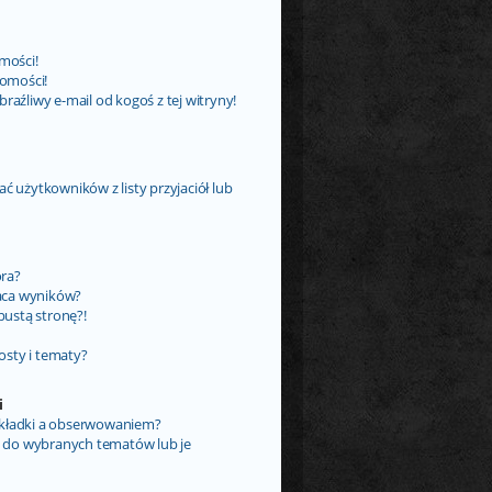
mości!
omości!
źliwy e-mail od kogoś z tej witryny!
użytkowników z listy przyjaciół lub
ora?
aca wyników?
ustą stronę?!
osty i tematy?
i
akładki a obserwowaniem?
 do wybranych tematów lub je