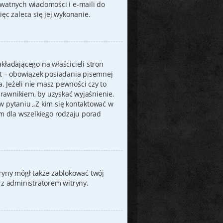
ywatnych wiadomości i e-maili do
ęc zaleca się jej wykonanie.
kładającego na właścicieli stron
at – obowiązek posiadania pisemnej
 Jeżeli nie masz pewności czy to
 prawnikiem, by uzyskać wyjaśnienie.
w pytaniu „Z kim się kontaktować w
m dla wszelkiego rodzaju porad
itryny mógł także zablokować twój
 z administratorem witryny.