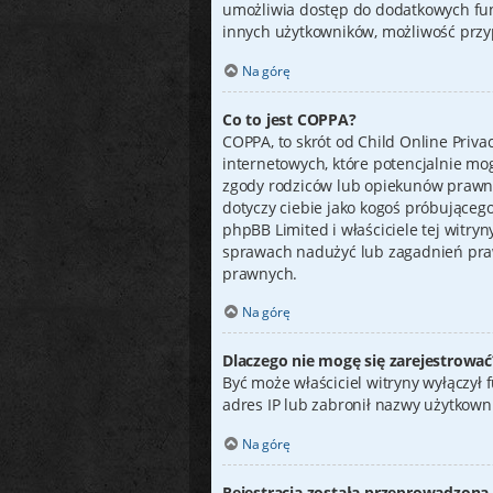
umożliwia dostęp do dodatkowych funk
innych użytkowników, możliwość przypi
Na górę
Co to jest COPPA?
COPPA, to skrót od Child Online Priva
internetowych, które potencjalnie mo
zgody rodziców lub opiekunów prawnyc
dotyczy ciebie jako kogoś próbującego
phpBB Limited i właściciele tej witr
sprawach nadużyć lub zagadnień praw
prawnych.
Na górę
Dlaczego nie mogę się zarejestrować
Być może właściciel witryny wyłączył f
adres IP lub zabronił nazwy użytkown
Na górę
Rejestracja została przeprowadzona 