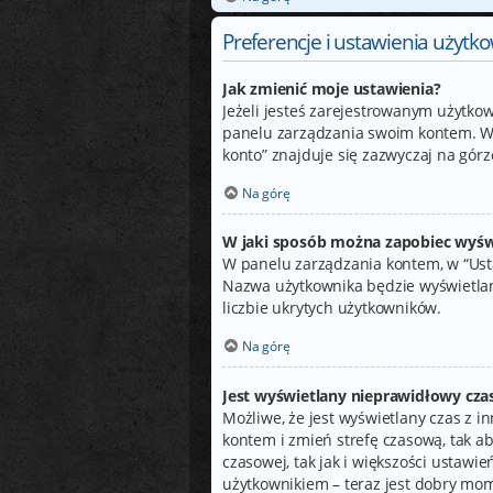
Preferencje i ustawienia użytk
Jak zmienić moje ustawienia?
Jeżeli jesteś zarejestrowanym użytko
panelu zarządzania swoim kontem. W 
konto” znajduje się zazwyczaj na górz
Na górę
W jaki sposób można zapobiec wyśw
W panelu zarządzania kontem, w “Usta
Nazwa użytkownika będzie wyświetlana
liczbie ukrytych użytkowników.
Na górę
Jest wyświetlany nieprawidłowy czas
Możliwe, że jest wyświetlany czas z inn
kontem i zmień strefę czasową, tak a
czasowej, tak jak i większości ustawi
użytkownikiem – teraz jest dobry mom