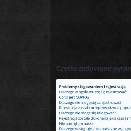
Często zadawane pytan
Problemy z logowaniem i rejestracją
Dlaczego w ogóle muszę się rejestrować?
Co to jest COPPA?
Dlaczego nie mogę się zarejestrować?
Rejestracja została przeprowadzona popraw
Dlaczego nie mogę się zalogować?
Rejestracja została dokonana jakiś czas tem
Nie pamiętam hasła!
Dlaczego następuje automatyczne wylogo