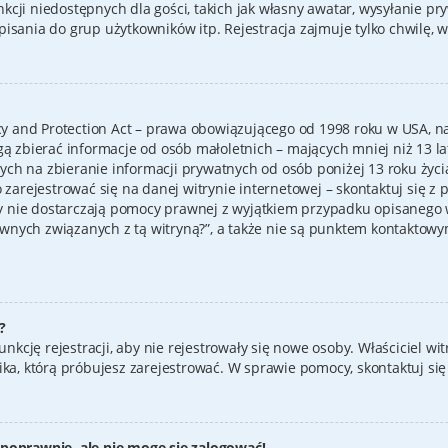
cji niedostępnych dla gości, takich jak własny awatar, wysyłanie pr
sania do grup użytkowników itp. Rejestracja zajmuje tylko chwilę, wi
cy and Protection Act – prawa obowiązującego od 1998 roku w USA, na
gą zbierać informacje od osób małoletnich – mających mniej niż 13 l
h na zbieranie informacji prywatnych od osób poniżej 13 roku życia.
 zarejestrować się na danej witrynie internetowej – skontaktuj się z
yny nie dostarczają pomocy prawnej z wyjątkiem przypadku opisanego 
nych związanych z tą witryną?”, a także nie są punktem kontaktowy
?
unkcję rejestracji, aby nie rejestrowały się nowe osoby. Właściciel w
ika, którą próbujesz zarejestrować. W sprawie pomocy, skontaktuj się
poprawnie, ale nie mogę się zalogować!