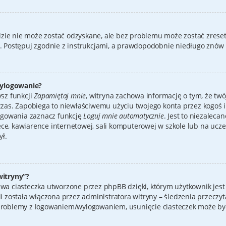
zie nie może zostać odzyskane, ale bez problemu może zostać zreset
”. Postępuj zgodnie z instrukcjami, a prawdopodobnie niedługo znów
wylogowanie?
ysz funkcji
Zapamiętaj mnie
, witryna zachowa informację o tym, że twój
 czas. Zapobiega to niewłaściwemu użyciu twojego konta przez kogoś 
gowania zaznacz funkcję
Loguj mnie automatycznie
. Jest to niezalecan
, kawiarence internetowej, sali komputerowej w szkole lub na uczelni i
ył.
witryny”?
uwa ciasteczka utworzone przez phpBB dzięki, którym użytkownik jest
li została włączona przez administratora witryny – śledzenia przeczy
 problemy z logowaniem/wylogowaniem, usunięcie ciasteczek może b