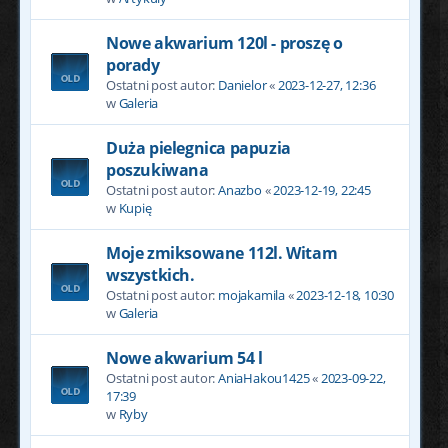
Nowe akwarium 120l - proszę o
porady
Ostatni post autor:
Danielor
«
2023-12-27, 12:36
w
Galeria
Duża pielegnica papuzia
poszukiwana
Ostatni post autor:
Anazbo
«
2023-12-19, 22:45
w
Kupię
Moje zmiksowane 112l. Witam
wszystkich.
Ostatni post autor:
mojakamila
«
2023-12-18, 10:30
w
Galeria
Nowe akwarium 54 l
Ostatni post autor:
AniaHakou1425
«
2023-09-22,
17:39
w
Ryby