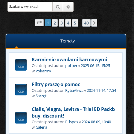
Szukaj
Wyszukiwanie zaawansowane
Znaleziono więcej niż 1000 wyników
Strona
1
z
40
2
3
4
5
40
1
Następna
…
Tematy
Karmienie owadami karmowymi
Ostatni post autor:
poliper
«
2025-06-15, 15:25
w
Pokarmy
Filtry proszę o pomoc
Ostatni post autor:
RybaAkwa
«
2024-11-14, 17:54
w
Sprzęt
Cialis, Viagra, Levitra - Trial ED Packb
buy, discount!
Ostatni post autor:
Pillspex
«
2024-08-09, 10:40
w
Galeria