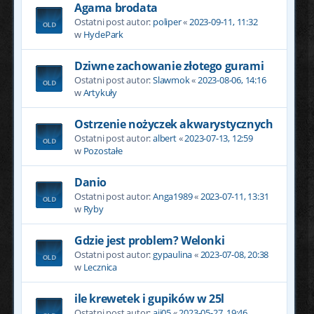
Agama brodata
Ostatni post autor:
poliper
«
2023-09-11, 11:32
w
HydePark
Dziwne zachowanie złotego gurami
Ostatni post autor:
Slawmok
«
2023-08-06, 14:16
w
Artykuły
Ostrzenie nożyczek akwarystycznych
Ostatni post autor:
albert
«
2023-07-13, 12:59
w
Pozostałe
Danio
Ostatni post autor:
Anga1989
«
2023-07-11, 13:31
w
Ryby
Gdzie jest problem? Welonki
Ostatni post autor:
gypaulina
«
2023-07-08, 20:38
w
Lecznica
ile krewetek i gupików w 25l
Ostatni post autor:
aii05
«
2023-05-27, 19:46