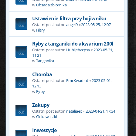
w
Obsada zbiornika
Ustawienie filtra przy bojiwniku
Ostatni post autor:
angel9
«
2023-05-25, 12:07
w
Filtry
Ryby z tanganiki do akwarium 200l
Ostatni post autor:
Hubijebacpsy
«
2023-05-21,
11:21
w
Tanganika
Choroba
Ostatni post autor:
EmcKwadrat
«
2023-05-01,
12:13
w
Ryby
Zakupy
Ostatni post autor:
nataliaex
«
2023-04-21, 17:34
w
Ciekawostki
Inwestycje