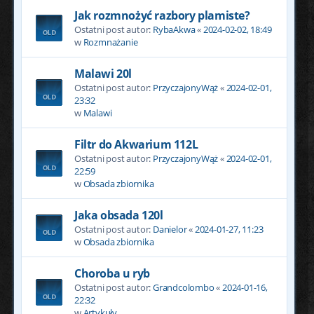
Jak rozmnożyć razbory plamiste?
Ostatni post autor:
RybaAkwa
«
2024-02-02, 18:49
w
Rozmnażanie
Malawi 20l
Ostatni post autor:
PrzyczajonyWąż
«
2024-02-01,
23:32
w
Malawi
Filtr do Akwarium 112L
Ostatni post autor:
PrzyczajonyWąż
«
2024-02-01,
22:59
w
Obsada zbiornika
Jaka obsada 120l
Ostatni post autor:
Danielor
«
2024-01-27, 11:23
w
Obsada zbiornika
Choroba u ryb
Ostatni post autor:
Grandcolombo
«
2024-01-16,
22:32
w
Artykuły