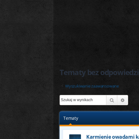
Tematy bez odpowiedzi
Wyszukiwanie zaawansowane
Szukaj
Wyszu
Tematy
Karmienie owadami 