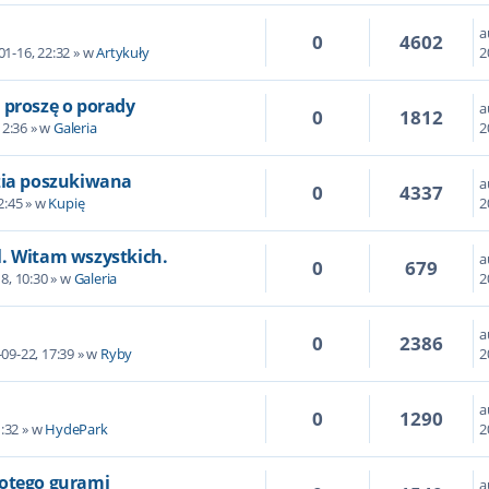
a
0
4602
01-16, 22:32 » w
Artykuły
2
 proszę o porady
a
0
1812
12:36 » w
Galeria
2
zia poszukiwana
a
0
4337
2:45 » w
Kupię
2
. Witam wszystkich.
a
0
679
8, 10:30 » w
Galeria
2
a
0
2386
09-22, 17:39 » w
Ryby
2
a
0
1290
1:32 » w
HydePark
2
otego gurami
a