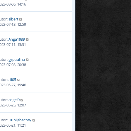
023-08-06, 14:16
utor:
albert
023-07-13, 12:59
utor:
Anga1989
023-07-11, 13:31
utor:
gypaulina
023-07-08, 20:38
utor:
aii05
023-05-27, 19:46
utor:
angel9
023-05-25, 12:07
utor:
Hubijebacpsy
023-05-21, 11:21