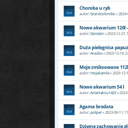
Choroba u ryb
autor:
Grandcolombo
» 2024-
Nowe akwarium 120l -
autor:
Danielor
» 2023-12-27, 
Duża pielegnica papu
autor:
Anazbo
» 2023-12-19, 2
Moje zmiksowane 112l
autor:
mojakamila
» 2023-12-1
Nowe akwarium 54 l
autor:
AniaHakou1425
» 2023-
Agama brodata
autor:
poliper
» 2023-09-11, 1
Dziwne zachowanie zł