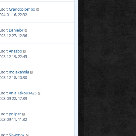
utor:
Grandcolombo
024-01-16, 22:32
utor:
Danielor
023-12-27, 12:36
utor:
Anazbo
023-12-19, 22:45
utor:
mojakamila
023-12-18, 10:30
utor:
AniaHakou1425
023-09-22, 17:39
utor:
poliper
023-09-11, 11:32
utor:
Slawmok