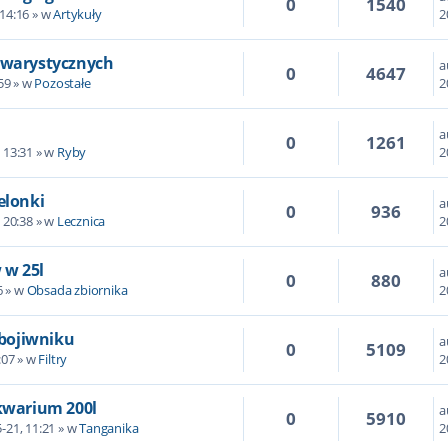
0
1540
 14:16 » w
Artykuły
2
kwarystycznych
a
0
4647
59 » w
Pozostałe
2
a
0
1261
 13:31 » w
Ryby
2
elonki
a
0
936
 20:38 » w
Lecznica
2
 w 25l
a
0
880
6 » w
Obsada zbiornika
2
 bojiwniku
a
0
5109
:07 » w
Filtry
2
kwarium 200l
a
0
5910
-21, 11:21 » w
Tanganika
2