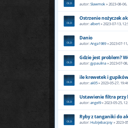
autor:
Slawmok
» 2023-08-06,
Ostrzenie nożyczek a
autor:
albert
» 2023-07-13, 12:
Danio
autor:
Anga1989
» 2023-07-11,
Gdzie jest problem? W
autor:
gypaulina
» 2023-07-08,
ile krewetek i gupików
autor:
aii05
» 2023-05-27, 19:4
Ustawienie filtra przy
autor:
angel9
» 2023-05-25, 12
Ryby z tanganiki do a
autor:
Hubijebacpsy
» 2023-05