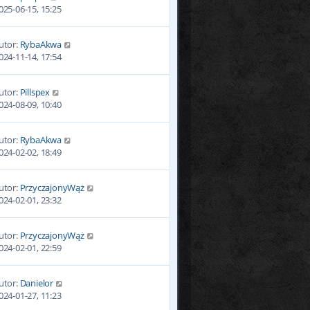
025-06-15, 15:25
utor:
RybaAkwa
024-11-14, 17:54
utor:
Pillspex
024-08-09, 10:40
utor:
RybaAkwa
024-02-02, 18:49
utor:
PrzyczajonyWąż
024-02-01, 23:32
utor:
PrzyczajonyWąż
024-02-01, 22:59
utor:
Danielor
024-01-27, 11:23