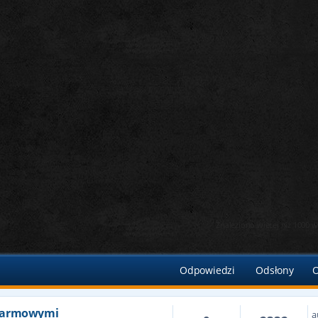
Znaleziono więcej niż 1000
kiwanie zaawansowane
Odpowiedzi
Odsłony
O
karmowymi
a