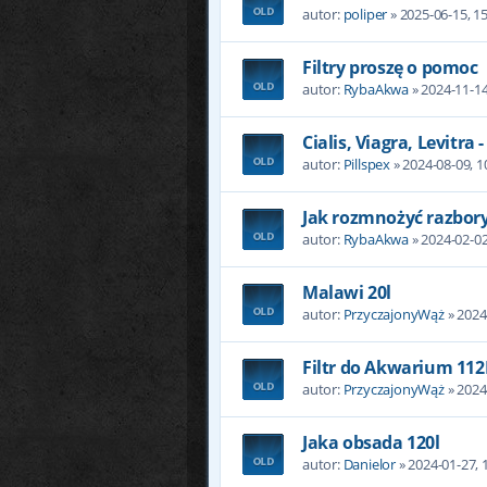
autor:
poliper
» 2025-06-15, 1
Filtry proszę o pomoc
autor:
RybaAkwa
» 2024-11-14
Cialis, Viagra, Levitra
autor:
Pillspex
» 2024-08-09, 1
Jak rozmnożyć razbory
autor:
RybaAkwa
» 2024-02-02
Malawi 20l
autor:
PrzyczajonyWąż
» 2024
Filtr do Akwarium 112
autor:
PrzyczajonyWąż
» 2024
Jaka obsada 120l
autor:
Danielor
» 2024-01-27, 