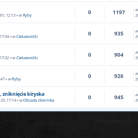
a
0
1197
01, 12:13 » w
Ryby
2
a
0
935
 17:34 » w
Ciekawostki
2
a
0
904
 17:32 » w
Ciekawostki
2
a
0
926
:47 » w
Ryby
2
zniknięcie kiryska
a
0
945
-25, 17:14 » w
Obsada zbiornika
2
Znaleziono więcej niż 1000