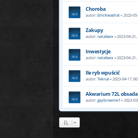
Choroba
autor:
EmcKwadrat
» 2023-05-
Zakupy
autor:
nataliaex
» 2023-04-21,
Inwestycje
autor:
nataliaex
» 2023-04-21,
Ile ryb wpuścić
autor:
Teknal
» 2023-04-17, 00
Akwarium 72L obsada, 
autor:
gaybrownie1
» 2023-03