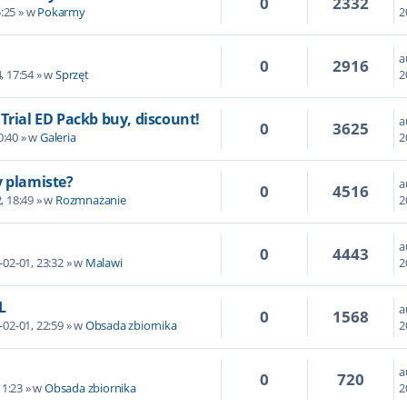
0
2332
5:25 » w
Pokarmy
2
a
0
2916
, 17:54 » w
Sprzęt
2
 - Trial ED Packb buy, discount!
a
0
3625
0:40 » w
Galeria
2
 plamiste?
a
0
4516
, 18:49 » w
Rozmnażanie
2
a
0
4443
-02-01, 23:32 » w
Malawi
2
L
a
0
1568
-02-01, 22:59 » w
Obsada zbiornika
2
a
0
720
11:23 » w
Obsada zbiornika
2