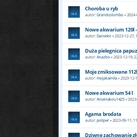
Choroba u ryb
autor:
Grandcolombo
» 2024-
Nowe akwarium 120l -
autor:
Danielor
» 2023-12-27, 
Duża pielegnica papu
autor:
Anazbo
» 2023-12-19, 2
Moje zmiksowane 112l
autor:
mojakamila
» 2023-12-1
Nowe akwarium 54 l
autor:
AniaHakou1425
» 2023-
Agama brodata
autor:
poliper
» 2023-09-11, 1
Dziwne zachowanie zł