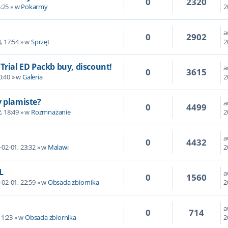
0
2320
5:25 » w
Pokarmy
2
a
0
2902
, 17:54 » w
Sprzęt
2
 - Trial ED Packb buy, discount!
a
0
3615
0:40 » w
Galeria
2
 plamiste?
a
0
4499
, 18:49 » w
Rozmnażanie
2
a
0
4432
-02-01, 23:32 » w
Malawi
2
L
a
0
1560
-02-01, 22:59 » w
Obsada zbiornika
2
a
0
714
11:23 » w
Obsada zbiornika
2