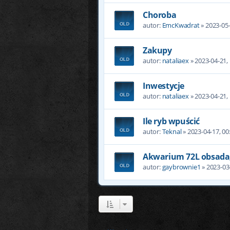
Choroba
autor:
EmcKwadrat
» 2023-05-
Zakupy
autor:
nataliaex
» 2023-04-21,
Inwestycje
autor:
nataliaex
» 2023-04-21,
Ile ryb wpuścić
autor:
Teknal
» 2023-04-17, 00
Akwarium 72L obsada, 
autor:
gaybrownie1
» 2023-03