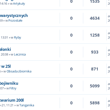
0
1535
 14:16 » w
Artykuły
2
kwarystycznych
a
0
4634
59 » w
Pozostałe
2
a
0
1258
 13:31 » w
Ryby
2
elonki
a
0
933
 20:38 » w
Lecznica
2
 w 25l
a
0
871
6 » w
Obsada zbiornika
2
 bojiwniku
a
0
5099
:07 » w
Filtry
2
kwarium 200l
a
0
5898
-21, 11:21 » w
Tanganika
2