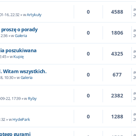
a
0
4588
01-16, 22:32 » w
Artykuły
2
 proszę o porady
a
0
1806
12:36 » w
Galeria
2
zia poszukiwana
a
0
4325
2:45 » w
Kupię
2
. Witam wszystkich.
a
0
677
8, 10:30 » w
Galeria
2
a
0
2382
09-22, 17:39 » w
Ryby
2
a
0
1288
1:32 » w
HydePark
2
otego gurami
a