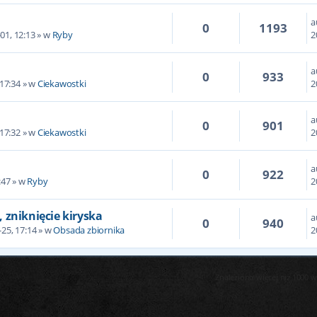
a
0
1193
01, 12:13 » w
Ryby
2
a
0
933
 17:34 » w
Ciekawostki
2
a
0
901
 17:32 » w
Ciekawostki
2
a
0
922
:47 » w
Ryby
2
zniknięcie kiryska
a
0
940
-25, 17:14 » w
Obsada zbiornika
2
Znaleziono więcej niż 1000