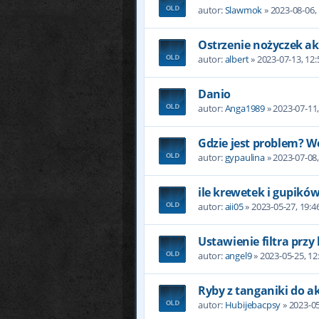
autor:
Slawmok
» 2023-08-06,
Ostrzenie nożyczek a
autor:
albert
» 2023-07-13, 12:
Danio
autor:
Anga1989
» 2023-07-11,
Gdzie jest problem? W
autor:
gypaulina
» 2023-07-08,
ile krewetek i gupików
autor:
aii05
» 2023-05-27, 19:4
Ustawienie filtra przy
autor:
angel9
» 2023-05-25, 12
Ryby z tanganiki do a
autor:
Hubijebacpsy
» 2023-05