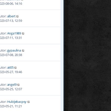
023-08-06, 14:16
utor:
albert
023-07-13, 12:59
utor:
Anga1989
023-07-11, 13:31
utor:
gypaulina
023-07-08, 20:38
utor:
aii05
023-05-27, 19:46
utor:
angel9
023-05-25, 12:07
utor:
Hubijebacpsy
023-05-21, 11:21