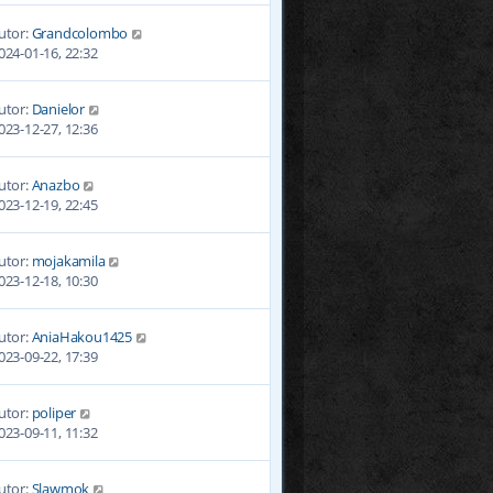
utor:
Grandcolombo
024-01-16, 22:32
utor:
Danielor
023-12-27, 12:36
utor:
Anazbo
023-12-19, 22:45
utor:
mojakamila
023-12-18, 10:30
utor:
AniaHakou1425
023-09-22, 17:39
utor:
poliper
023-09-11, 11:32
utor:
Slawmok