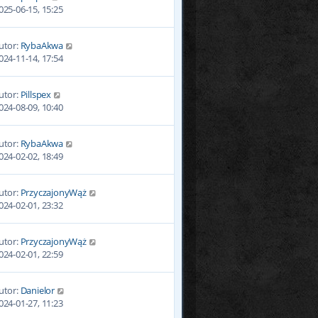
025-06-15, 15:25
utor:
RybaAkwa
024-11-14, 17:54
utor:
Pillspex
024-08-09, 10:40
utor:
RybaAkwa
024-02-02, 18:49
utor:
PrzyczajonyWąż
024-02-01, 23:32
utor:
PrzyczajonyWąż
024-02-01, 22:59
utor:
Danielor
024-01-27, 11:23