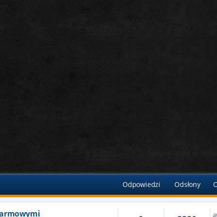
Znaleziono więcej niż 1000
kiwanie zaawansowane
Odpowiedzi
Odsłony
O
karmowymi
a