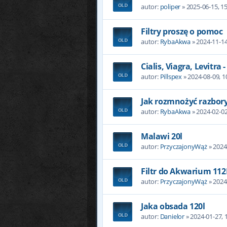
autor:
poliper
» 2025-06-15, 1
Filtry proszę o pomoc
autor:
RybaAkwa
» 2024-11-14
Cialis, Viagra, Levitra
autor:
Pillspex
» 2024-08-09, 1
Jak rozmnożyć razbory
autor:
RybaAkwa
» 2024-02-02
Malawi 20l
autor:
PrzyczajonyWąż
» 2024
Filtr do Akwarium 112
autor:
PrzyczajonyWąż
» 2024
Jaka obsada 120l
autor:
Danielor
» 2024-01-27, 