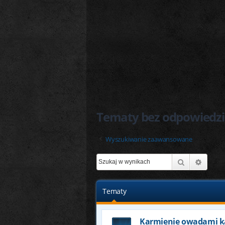
Tematy bez odpowiedzi
Wyszukiwanie zaawansowane
Szukaj
Wyszu
Tematy
Karmienie owadami 