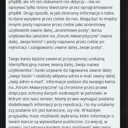
phpBB, ale ich ten dokument nie dotyczy – ma on
opisywać tylko strony stworzone przez oprogramowanie
phpBB. Drugi sposób, w jaki zbieramy informacje o tobie,
to dane wysyłane przez ciebie do nas. Mogą być to między
innymi posty napisane przez ciebie jako anonimowy
użytkownik zwane dalej „anonimowe posty”, konta
użytkownika założone na „Forum Akwarystyczne” zwane
dalej „twoje konto” i posty napisane przez ciebie po
rejestracji i zalogowaniu zwane dalej „twoje posty”.
Twoje konto będzie zawierać przynajmniej unikalną
identyfikacyjną nazwę zwaną dalej „twoja nazwa
użytkownika”, hasło używane do logowania zwane dalej
„twoje hasło” i osobisty aktywny adres e-mail zwany dalej
„twój adres e-mail”. Informacje podane dla twojego konta
na „Forum Akwarystyczne” są chronione przez prawa
dotyczące ochrony danych osobowych w państwie, w
którym stoi nasz serwer. Mamy prawo wymagać podania
dodatkowych informacji przy rejestracji, i to my ustalamy
czy podanie ich jest konieczne, czy nie. W każdym
przypadku masz możliwość wybrania, które informacje o
twoim koncie są wyświetlane publicznie. Co więcej, w
panelu zarządzania kontem masz możliwość włączenia