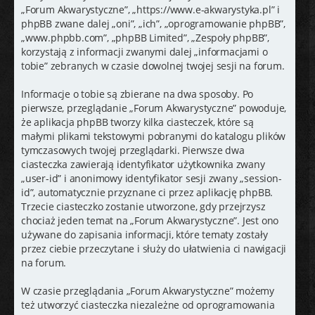
j
„Forum Akwarystyczne”, „https://www.e-akwarystyka.pl” i
phpBB zwane dalej „oni”, „ich”, „oprogramowanie phpBB”,
„www.phpbb.com”, „phpBB Limited”, „Zespoły phpBB”,
korzystają z informacji zwanymi dalej „informacjami o
tobie” zebranych w czasie dowolnej twojej sesji na forum.
Informacje o tobie są zbierane na dwa sposoby. Po
pierwsze, przeglądanie „Forum Akwarystyczne” powoduje,
że aplikacja phpBB tworzy kilka ciasteczek, które są
małymi plikami tekstowymi pobranymi do katalogu plików
tymczasowych twojej przeglądarki. Pierwsze dwa
ciasteczka zawierają identyfikator użytkownika zwany
„user-id” i anonimowy identyfikator sesji zwany „session-
id”, automatycznie przyznane ci przez aplikację phpBB.
Trzecie ciasteczko zostanie utworzone, gdy przejrzysz
chociaż jeden temat na „Forum Akwarystyczne”. Jest ono
używane do zapisania informacji, które tematy zostały
przez ciebie przeczytane i służy do ułatwienia ci nawigacji
na forum.
W czasie przeglądania „Forum Akwarystyczne” możemy
też utworzyć ciasteczka niezależne od oprogramowania