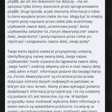
phpBB, ale ich ten dokument nie dotyczy – ma on
opisywać tylko strony stworzone przez oprogramowanie
phpBB. Drugi sposób, w jaki zbieramy informacje o tobie,
to dane wysyłane przez ciebie do nas. Mogą być to między
innymi posty napisane przez ciebie jako anonimowy
użytkownik zwane dalej „anonimowe posty”, konta
użytkownika założone na „Forum Akwarystyczne” zwane
dalej „twoje konto” i posty napisane przez ciebie po
rejestracji i zalogowaniu zwane dalej „twoje posty”.
Twoje konto będzie zawierać przynajmniej unikalną
identyfikacyjną nazwę zwaną dalej „twoja nazwa
użytkownika”, hasło używane do logowania zwane dalej
„twoje hasło” i osobisty aktywny adres e-mail zwany dalej
„twój adres e-mail”. Informacje podane dla twojego konta
na „Forum Akwarystyczne” są chronione przez prawa
dotyczące ochrony danych osobowych w państwie, w
którym stoi nasz serwer. Mamy prawo wymagać podania
dodatkowych informacji przy rejestracji, i to my ustalamy
czy podanie ich jest konieczne, czy nie. W każdym
przypadku masz możliwość wybrania, które informacje o
twoim koncie są wyświetlane publicznie. Co więcej, w
panelu zarządzania kontem masz możliwość włączenia