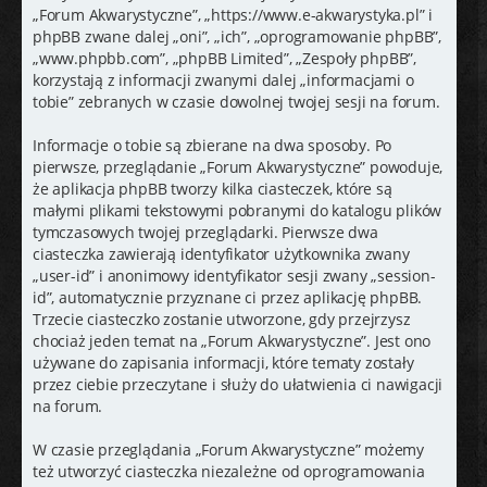
j
„Forum Akwarystyczne”, „https://www.e-akwarystyka.pl” i
phpBB zwane dalej „oni”, „ich”, „oprogramowanie phpBB”,
„www.phpbb.com”, „phpBB Limited”, „Zespoły phpBB”,
korzystają z informacji zwanymi dalej „informacjami o
tobie” zebranych w czasie dowolnej twojej sesji na forum.
Informacje o tobie są zbierane na dwa sposoby. Po
pierwsze, przeglądanie „Forum Akwarystyczne” powoduje,
że aplikacja phpBB tworzy kilka ciasteczek, które są
małymi plikami tekstowymi pobranymi do katalogu plików
tymczasowych twojej przeglądarki. Pierwsze dwa
ciasteczka zawierają identyfikator użytkownika zwany
„user-id” i anonimowy identyfikator sesji zwany „session-
id”, automatycznie przyznane ci przez aplikację phpBB.
Trzecie ciasteczko zostanie utworzone, gdy przejrzysz
chociaż jeden temat na „Forum Akwarystyczne”. Jest ono
używane do zapisania informacji, które tematy zostały
przez ciebie przeczytane i służy do ułatwienia ci nawigacji
na forum.
W czasie przeglądania „Forum Akwarystyczne” możemy
też utworzyć ciasteczka niezależne od oprogramowania