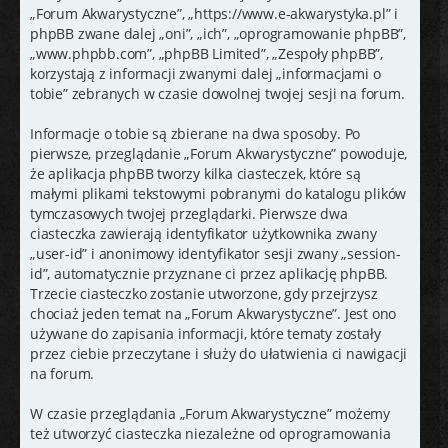
j
„Forum Akwarystyczne”, „https://www.e-akwarystyka.pl” i
phpBB zwane dalej „oni”, „ich”, „oprogramowanie phpBB”,
„www.phpbb.com”, „phpBB Limited”, „Zespoły phpBB”,
korzystają z informacji zwanymi dalej „informacjami o
tobie” zebranych w czasie dowolnej twojej sesji na forum.
Informacje o tobie są zbierane na dwa sposoby. Po
pierwsze, przeglądanie „Forum Akwarystyczne” powoduje,
że aplikacja phpBB tworzy kilka ciasteczek, które są
małymi plikami tekstowymi pobranymi do katalogu plików
tymczasowych twojej przeglądarki. Pierwsze dwa
ciasteczka zawierają identyfikator użytkownika zwany
„user-id” i anonimowy identyfikator sesji zwany „session-
id”, automatycznie przyznane ci przez aplikację phpBB.
Trzecie ciasteczko zostanie utworzone, gdy przejrzysz
chociaż jeden temat na „Forum Akwarystyczne”. Jest ono
używane do zapisania informacji, które tematy zostały
przez ciebie przeczytane i służy do ułatwienia ci nawigacji
na forum.
W czasie przeglądania „Forum Akwarystyczne” możemy
też utworzyć ciasteczka niezależne od oprogramowania