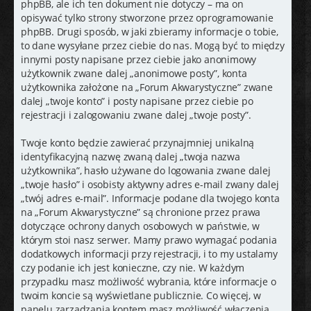
phpBB, ale ich ten dokument nie dotyczy – ma on
opisywać tylko strony stworzone przez oprogramowanie
phpBB. Drugi sposób, w jaki zbieramy informacje o tobie,
to dane wysyłane przez ciebie do nas. Mogą być to między
innymi posty napisane przez ciebie jako anonimowy
użytkownik zwane dalej „anonimowe posty”, konta
użytkownika założone na „Forum Akwarystyczne” zwane
dalej „twoje konto” i posty napisane przez ciebie po
rejestracji i zalogowaniu zwane dalej „twoje posty”.
Twoje konto będzie zawierać przynajmniej unikalną
identyfikacyjną nazwę zwaną dalej „twoja nazwa
użytkownika”, hasło używane do logowania zwane dalej
„twoje hasło” i osobisty aktywny adres e-mail zwany dalej
„twój adres e-mail”. Informacje podane dla twojego konta
na „Forum Akwarystyczne” są chronione przez prawa
dotyczące ochrony danych osobowych w państwie, w
którym stoi nasz serwer. Mamy prawo wymagać podania
dodatkowych informacji przy rejestracji, i to my ustalamy
czy podanie ich jest konieczne, czy nie. W każdym
przypadku masz możliwość wybrania, które informacje o
twoim koncie są wyświetlane publicznie. Co więcej, w
panelu zarządzania kontem masz możliwość włączenia