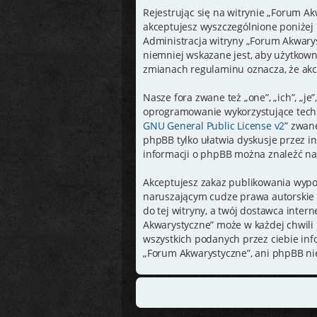
Rejestrując się na witrynie „Forum Ak
akceptujesz wyszczególnione poniżej p
Administracja witryny „Forum Akwary
niemniej wskazane jest, aby użytkown
zmianach regulaminu oznacza, że akc
Nasze fora zwane też „one”, „ich”, „
oprogramowanie wykorzystujące techno
GNU General Public License v2
” zwan
phpBB tylko ułatwia dyskusje przez in
informacji o phpBB można znaleźć na
Akceptujesz zakaz publikowania wypo
naruszającym cudze prawa autorskie 
do tej witryny, a twój dostawca inte
Akwarystyczne” może w każdej chwili 
wszystkich podanych przez ciebie inf
„Forum Akwarystyczne”, ani phpBB ni