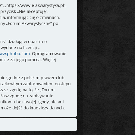
”, „https://www.e-akwarystyka.pl”,
przycisk „Nie akceptuję”.
a, informując cię o zmianach,
ryny „Forum Akwarystyczne” po
ms” działają w oparciu o
wydane na licencji „
ww.phpbb.com
. Oprogramowanie
rnecie za jego pomocą. Więcej
 niezgodne z polskim prawem lub
e całkowitym zablokowaniem dostępu
żasz zgodę na to, że „Forum
ażasz zgodę na zapisywanie
nikomu bez twojej zgody, ale ani
 może dojść do kradzieży danych.