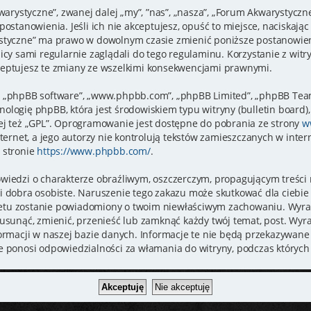
warystyczne”, zwanej dalej „my”, ”nas”, „nasza”, „Forum Akwarystyczne
ostanowienia. Jeśli ich nie akceptujesz, opuść to miejsce, naciskając 
styczne” ma prawo w dowolnym czasie zmienić poniższe postanowieni
icy sami regularnie zaglądali do tego regulaminu. Korzystanie z wit
eptujesz te zmiany ze wszelkimi konsekwencjami prawnymi.
je”, „phpBB software”, „www.phpbb.com”, „phpBB Limited”, „phpBB Tea
logię phpBB, która jest środowiskiem typu witryny (bulletin board), 
ej też „GPL”. Oprogramowanie jest dostępne do pobrania ze strony
w
ternet, a jego autorzy nie kontrolują tekstów zamieszczanych w inte
 stronie
https://www.phpbb.com/
.
wiedzi o charakterze obraźliwym, oszczerczym, propagującym treści
i dobra osobiste. Naruszenie tego zakazu może skutkować dla ciebi
rnetu zostanie powiadomiony o twoim niewłaściwym zachowaniu. Wyra
usunąć, zmienić, przenieść lub zamknąć każdy twój temat, post. Wyr
ormacji w naszej bazie danych. Informacje te nie będą przekazywane 
e ponosi odpowiedzialności za włamania do witryny, podczas których