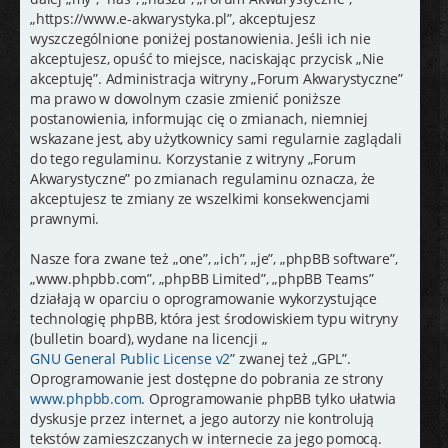
j
„https://www.e-akwarystyka.pl”, akceptujesz
wyszczególnione poniżej postanowienia. Jeśli ich nie
akceptujesz, opuść to miejsce, naciskając przycisk „Nie
akceptuję”. Administracja witryny „Forum Akwarystyczne”
ma prawo w dowolnym czasie zmienić poniższe
postanowienia, informując cię o zmianach, niemniej
wskazane jest, aby użytkownicy sami regularnie zaglądali
do tego regulaminu. Korzystanie z witryny „Forum
Akwarystyczne” po zmianach regulaminu oznacza, że
akceptujesz te zmiany ze wszelkimi konsekwencjami
prawnymi.
Nasze fora zwane też „one”, „ich”, „je”, „phpBB software”,
„www.phpbb.com”, „phpBB Limited”, „phpBB Teams”
działają w oparciu o oprogramowanie wykorzystujące
technologię phpBB, która jest środowiskiem typu witryny
(bulletin board), wydane na licencji „
GNU General Public License v2
” zwanej też „GPL”.
Oprogramowanie jest dostępne do pobrania ze strony
www.phpbb.com
. Oprogramowanie phpBB tylko ułatwia
dyskusje przez internet, a jego autorzy nie kontrolują
tekstów zamieszczanych w internecie za jego pomocą.