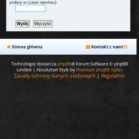
j
podany w czasie rejestracji.
Strona główna
Kontakt z nami
Technologię dostarcza
phpBB
® Forum Software © phpBB
Limited | Absolution Style by
Premium phpBB Styles
Zasady ochrony danych osobowych
|
Regulamin