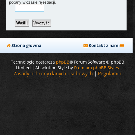
j
podany w czasie rejestracji.
Strona główna
Kontakt z nami
Technologię dostarcza
phpBB
® Forum Software © phpBB
Limited | Absolution Style by
Premium phpBB Styles
Zasady ochrony danych osobowych
|
Regulamin