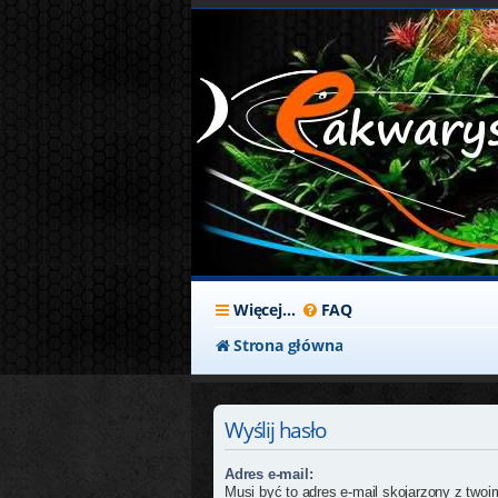
Więcej…
FAQ
Strona główna
Wyślij hasło
Adres e-mail:
Musi być to adres e-mail skojarzony z twoim