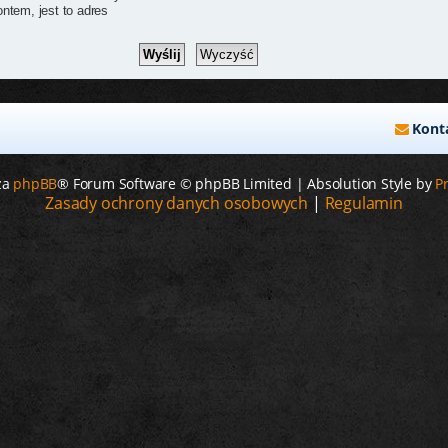
ntem, jest to adres
Kont
za
phpBB
® Forum Software © phpBB Limited | Absolution Style by
P
Zasady ochrony danych osobowych
|
Regulamin