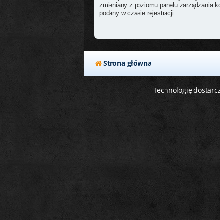
zmieniany z poziomu panelu zarządzania ko
podany w czasie rejestracji.
Strona główna
Technologię dostarc