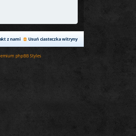
akt z nami
Usuń ciasteczka witryny
remium phpBB Styles