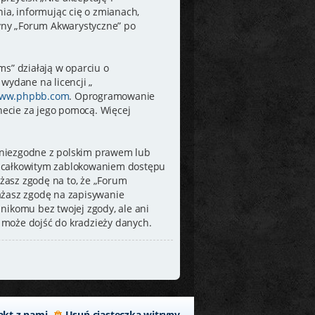
a, informując cię o zmianach,
ryny „Forum Akwarystyczne” po
ms” działają w oparciu o
wydane na licencji „
ww.phpbb.com
. Oprogramowanie
rnecie za jego pomocą. Więcej
 niezgodne z polskim prawem lub
e całkowitym zablokowaniem dostępu
żasz zgodę na to, że „Forum
ażasz zgodę na zapisywanie
nikomu bez twojej zgody, ale ani
 może dojść do kradzieży danych.
akt z nami
Usuń ciasteczka witryny