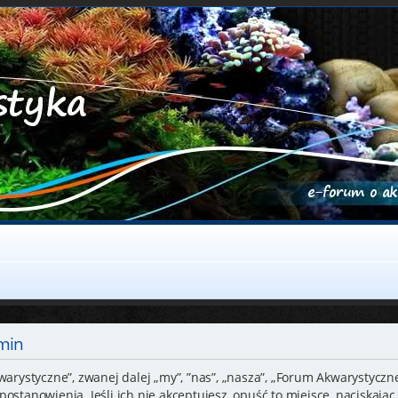
min
warystyczne”, zwanej dalej „my”, ”nas”, „nasza”, „Forum Akwarystyczne
ostanowienia. Jeśli ich nie akceptujesz, opuść to miejsce, naciskając 