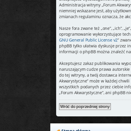
Administracja witryny „Forum Akwary
niemniej wskazane jest, aby użytkown
zmianach regulaminu oznacza, że akc
Nasze fora zwane też „one”, „ich”, „
oprogramowanie wykorzystujące techno
GNU General Public License v2
” zwan
phpBB tylko ułatwia dyskusje przez in
informacji o phpBB można znaleźć na
Akceptujesz zakaz publikowania wypo
naruszającym cudze prawa autorskie 
do tej witryny, a twój dostawca inte
Akwarystyczne” może w każdej chwili 
wszystkich podanych przez ciebie inf
„Forum Akwarystyczne”, ani phpBB ni
Wróć do poprzedniej strony
Strona główna