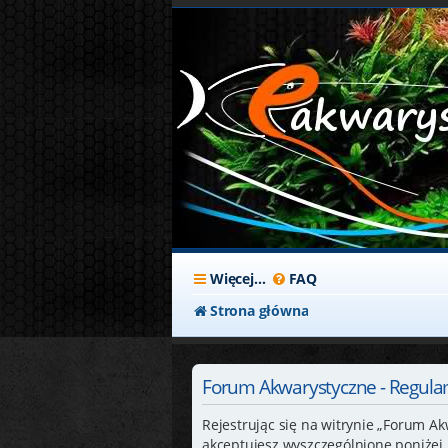
Więcej…
FAQ
Strona główna
Forum Akwarystyczne - Regula
Rejestrując się na witrynie „Forum Ak
akceptujesz wyszczególnione poniżej p