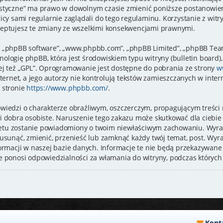
styczne” ma prawo w dowolnym czasie zmienić poniższe postanowieni
icy sami regularnie zaglądali do tego regulaminu. Korzystanie z wit
eptujesz te zmiany ze wszelkimi konsekwencjami prawnymi.
je”, „phpBB software”, „www.phpbb.com”, „phpBB Limited”, „phpBB Tea
logię phpBB, która jest środowiskiem typu witryny (bulletin board), 
ej też „GPL”. Oprogramowanie jest dostępne do pobrania ze strony
w
ternet, a jego autorzy nie kontrolują tekstów zamieszczanych w inte
 stronie
https://www.phpbb.com/
.
wiedzi o charakterze obraźliwym, oszczerczym, propagującym treści
i dobra osobiste. Naruszenie tego zakazu może skutkować dla ciebi
rnetu zostanie powiadomiony o twoim niewłaściwym zachowaniu. Wyra
usunąć, zmienić, przenieść lub zamknąć każdy twój temat, post. Wyr
ormacji w naszej bazie danych. Informacje te nie będą przekazywane 
e ponosi odpowiedzialności za włamania do witryny, podczas których
Kont