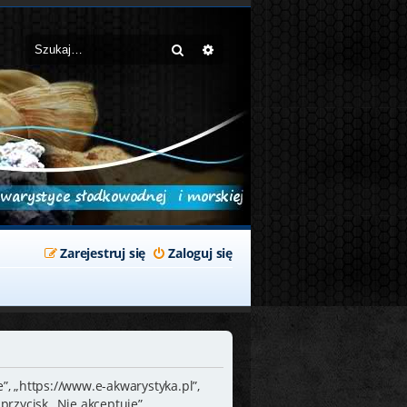
Szukaj
Wyszukiwanie zaawansowane
Zarejestruj się
Zaloguj się
”, „https://www.e-akwarystyka.pl”,
przycisk „Nie akceptuję”.