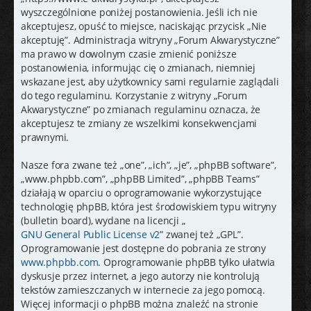
j
wyszczególnione poniżej postanowienia. Jeśli ich nie
akceptujesz, opuść to miejsce, naciskając przycisk „Nie
akceptuję”. Administracja witryny „Forum Akwarystyczne”
ma prawo w dowolnym czasie zmienić poniższe
postanowienia, informując cię o zmianach, niemniej
wskazane jest, aby użytkownicy sami regularnie zaglądali
do tego regulaminu. Korzystanie z witryny „Forum
Akwarystyczne” po zmianach regulaminu oznacza, że
akceptujesz te zmiany ze wszelkimi konsekwencjami
prawnymi.
Nasze fora zwane też „one”, „ich”, „je”, „phpBB software”,
„www.phpbb.com”, „phpBB Limited”, „phpBB Teams”
działają w oparciu o oprogramowanie wykorzystujące
technologię phpBB, która jest środowiskiem typu witryny
(bulletin board), wydane na licencji „
GNU General Public License v2
” zwanej też „GPL”.
Oprogramowanie jest dostępne do pobrania ze strony
www.phpbb.com
. Oprogramowanie phpBB tylko ułatwia
dyskusje przez internet, a jego autorzy nie kontrolują
tekstów zamieszczanych w internecie za jego pomocą.
Więcej informacji o phpBB można znaleźć na stronie