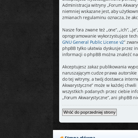
Administracja witryny „Forum Akwary
niemniej wskazane jest, aby użytkown
zmianach regulaminu oznacza, że akc
Nasze fora zwane też „one”, „ich”, „
oprogramowanie wykorzystujące techno
GNU General Public License v2
” zwan
phpBB tylko ułatwia dyskusje przez in
informacji o phpBB można znaleźć na
Akceptujesz zakaz publikowania wypo
naruszającym cudze prawa autorskie 
do tej witryny, a twój dostawca inte
Akwarystyczne” może w każdej chwili 
wszystkich podanych przez ciebie inf
„Forum Akwarystyczne”, ani phpBB ni
Wróć do poprzedniej strony
Strona główna