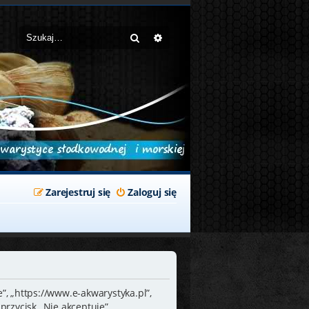
Szukaj
Wyszukiwanie zaawansowane
Zarejestruj się
Zaloguj się
”, „https://www.e-akwarystyka.pl”,
przycisk „Nie akceptuję”.