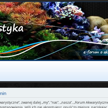
min
warystyczne”, zwanej dalej „my”, ”nas”, „nasza”, „Forum Akwarystyczne
ostanowienia. Jeśli ich nie akceptujesz, opuść to miejsce, naciskając 