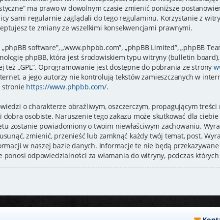
styczne” ma prawo w dowolnym czasie zmienić poniższe postanowieni
icy sami regularnie zaglądali do tego regulaminu. Korzystanie z wit
eptujesz te zmiany ze wszelkimi konsekwencjami prawnymi.
je”, „phpBB software”, „www.phpbb.com”, „phpBB Limited”, „phpBB Tea
logię phpBB, która jest środowiskiem typu witryny (bulletin board), 
ej też „GPL”. Oprogramowanie jest dostępne do pobrania ze strony
w
ternet, a jego autorzy nie kontrolują tekstów zamieszczanych w inte
 stronie
https://www.phpbb.com/
.
wiedzi o charakterze obraźliwym, oszczerczym, propagującym treści
i dobra osobiste. Naruszenie tego zakazu może skutkować dla ciebi
rnetu zostanie powiadomiony o twoim niewłaściwym zachowaniu. Wyra
usunąć, zmienić, przenieść lub zamknąć każdy twój temat, post. Wyr
ormacji w naszej bazie danych. Informacje te nie będą przekazywane 
e ponosi odpowiedzialności za włamania do witryny, podczas których
Kont