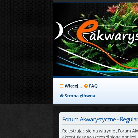
Więcej…
FAQ
Strona główna
Forum Akwarystyczne - Regula
Rejestrując się na witrynie „Forum Ak
akceptujesz wyszczególnione poniżej p