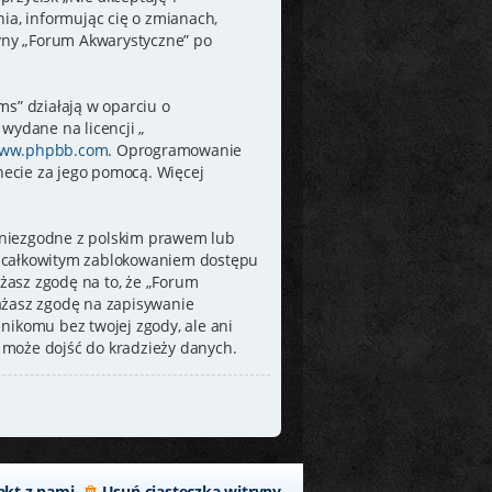
a, informując cię o zmianach,
ryny „Forum Akwarystyczne” po
ms” działają w oparciu o
wydane na licencji „
ww.phpbb.com
. Oprogramowanie
rnecie za jego pomocą. Więcej
 niezgodne z polskim prawem lub
e całkowitym zablokowaniem dostępu
żasz zgodę na to, że „Forum
ażasz zgodę na zapisywanie
nikomu bez twojej zgody, ale ani
 może dojść do kradzieży danych.
akt z nami
Usuń ciasteczka witryny