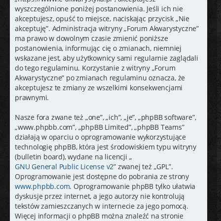
j
wyszczególnione poniżej postanowienia. Jeśli ich nie
akceptujesz, opuść to miejsce, naciskając przycisk „Nie
akceptuję”. Administracja witryny „Forum Akwarystyczne”
ma prawo w dowolnym czasie zmienić poniższe
postanowienia, informując cię o zmianach, niemniej
wskazane jest, aby użytkownicy sami regularnie zaglądali
do tego regulaminu. Korzystanie z witryny „Forum
Akwarystyczne” po zmianach regulaminu oznacza, że
akceptujesz te zmiany ze wszelkimi konsekwencjami
prawnymi.
Nasze fora zwane też „one”, „ich”, „je”, „phpBB software”,
„www.phpbb.com”, „phpBB Limited”, „phpBB Teams”
działają w oparciu o oprogramowanie wykorzystujące
technologię phpBB, która jest środowiskiem typu witryny
(bulletin board), wydane na licencji „
GNU General Public License v2
” zwanej też „GPL”.
Oprogramowanie jest dostępne do pobrania ze strony
www.phpbb.com
. Oprogramowanie phpBB tylko ułatwia
dyskusje przez internet, a jego autorzy nie kontrolują
tekstów zamieszczanych w internecie za jego pomocą.
Więcej informacji o phpBB można znaleźć na stronie