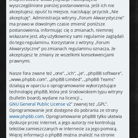
j
wyszczególnione poniżej postanowienia. Jeśli ich nie
akceptujesz, opuść to miejsce, naciskając przycisk „Nie
akceptuję”. Administracja witryny „Forum Akwarystyczne”
ma prawo w dowolnym czasie zmienić poniższe
postanowienia, informując cię o zmianach, niemniej
wskazane jest, aby użytkownicy sami regularnie zaglądali
do tego regulaminu. Korzystanie z witryny „Forum
Akwarystyczne” po zmianach regulaminu oznacza, że
akceptujesz te zmiany ze wszelkimi konsekwencjami
prawnymi.
Nasze fora zwane też „one”, „ich”, „je”, „phpBB software”,
„www.phpbb.com”, „phpBB Limited”, „phpBB Teams”
działają w oparciu o oprogramowanie wykorzystujące
technologię phpBB, która jest środowiskiem typu witryny
(bulletin board), wydane na licencji „
GNU General Public License v2
” zwanej też „GPL”.
Oprogramowanie jest dostępne do pobrania ze strony
www.phpbb.com
. Oprogramowanie phpBB tylko ułatwia
dyskusje przez internet, a jego autorzy nie kontrolują
tekstów zamieszczanych w internecie za jego pomocą.
Więcej informacji o phpBB można znaleźć na stronie