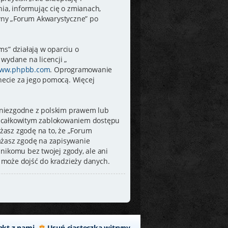
a, informując cię o zmianach,
ryny „Forum Akwarystyczne” po
ms” działają w oparciu o
wydane na licencji „
ww.phpbb.com
. Oprogramowanie
rnecie za jego pomocą. Więcej
 niezgodne z polskim prawem lub
e całkowitym zablokowaniem dostępu
żasz zgodę na to, że „Forum
ażasz zgodę na zapisywanie
nikomu bez twojej zgody, ale ani
 może dojść do kradzieży danych.
akt z nami
Usuń ciasteczka witryny