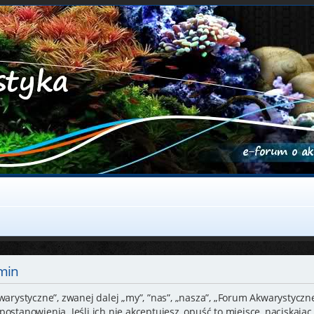
min
warystyczne”, zwanej dalej „my”, ”nas”, „nasza”, „Forum Akwarystyczne
ostanowienia. Jeśli ich nie akceptujesz, opuść to miejsce, naciskając 