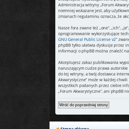
Administracja witryny „Forum Akwary
niemniej wskazane jest, aby użytkown
zmianach regulaminu oznacza, że akc
Nasze fora zwane też „one”, „ich”, „
oprogramowanie wykorzystujące techno
GNU General Public License v2
” zwan
phpBB tylko ułatwia dyskusje przez in
informacji o phpBB można znaleźć na
Akceptujesz zakaz publikowania wypo
naruszającym cudze prawa autorskie 
do tej witryny, a twój dostawca inte
Akwarystyczne” może w każdej chwili 
wszystkich podanych przez ciebie inf
„Forum Akwarystyczne”, ani phpBB ni
Wróć do poprzedniej strony
Strona główna