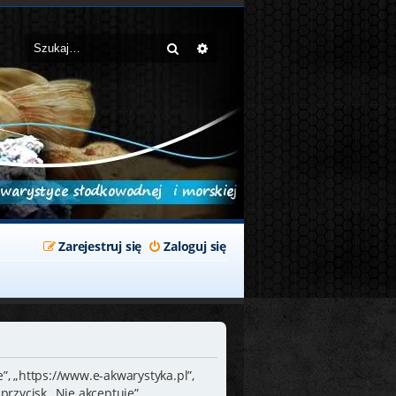
Szukaj
Wyszukiwanie zaawansowane
Zarejestruj się
Zaloguj się
”, „https://www.e-akwarystyka.pl”,
przycisk „Nie akceptuję”.