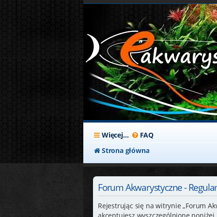
Więcej…
FAQ
Strona główna
Forum Akwarystyczne - Regula
Rejestrując się na witrynie „Forum Ak
akceptujesz wyszczególnione poniżej p