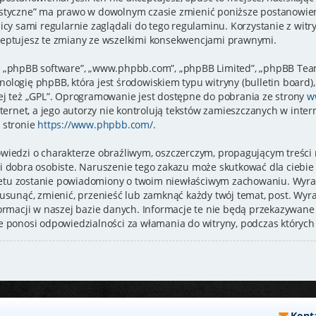
styczne” ma prawo w dowolnym czasie zmienić poniższe postanowieni
icy sami regularnie zaglądali do tego regulaminu. Korzystanie z wit
eptujesz te zmiany ze wszelkimi konsekwencjami prawnymi.
je”, „phpBB software”, „www.phpbb.com”, „phpBB Limited”, „phpBB Tea
logię phpBB, która jest środowiskiem typu witryny (bulletin board), 
ej też „GPL”. Oprogramowanie jest dostępne do pobrania ze strony
w
ternet, a jego autorzy nie kontrolują tekstów zamieszczanych w inte
 stronie
https://www.phpbb.com/
.
wiedzi o charakterze obraźliwym, oszczerczym, propagującym treści
i dobra osobiste. Naruszenie tego zakazu może skutkować dla ciebi
rnetu zostanie powiadomiony o twoim niewłaściwym zachowaniu. Wyra
usunąć, zmienić, przenieść lub zamknąć każdy twój temat, post. Wyr
ormacji w naszej bazie danych. Informacje te nie będą przekazywane 
e ponosi odpowiedzialności za włamania do witryny, podczas których
Kont