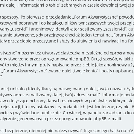
mi dalej „informacjami o tobie” zebranych w czasie dowolnej twojej s
a sposoby. Po pierwsze, przeglądanie „Forum Akwarystyczne” powoduj
tekstowymi pobranymi do katalogu plików tymczasowych twojej przeglą
wany „user-id” i anonimowy identyfikator sesji zwany „session-id”, a
zostanie utworzone, gdy przejrzysz chociaż jeden temat na „Forum Ak
tały przez ciebie przeczytane i służy do ułatwienia ci nawigacji na fo
styczne” możemy też utworzyć ciasteczka niezależne od oprogramow
trony stworzone przez oprogramowanie phpBB. Drugi sposób, w jaki z
być to między innymi posty napisane przez ciebie jako anonimowy u
 „Forum Akwarystyczne” zwane dalej „twoje konto” i posty napisane prz
”.
mniej unikalną identyfikacyjną nazwę zwaną dalej „twoja nazwa użyt
aktywny adres e-mail zwany dalej „twój adres e-mail”. Informacje po
prawa dotyczące ochrony danych osobowych w państwie, w którym s
rejestracji, i to my ustalamy czy podanie ich jest konieczne, czy n
oncie są wyświetlane publicznie. Co więcej, w panelu zarządzania k
omatycznie generowanych przez oprogramowanie phpBB e-maili.
jest bezpieczne, niemniej nie należy używać tego samego hasła na ró