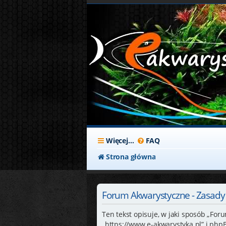
Więcej…
FAQ
Strona główna
Forum Akwarystyczne - Zasad
Ten tekst opisuje, w jaki sposób „For
„https://www.e-akwarystyka.pl” i php