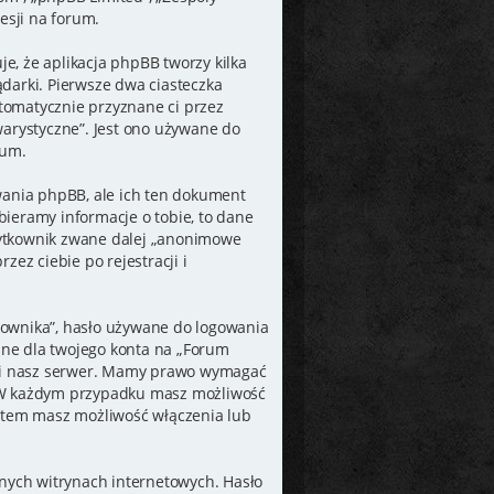
esji na forum.
e, że aplikacja phpBB tworzy kilka
darki. Pierwsze dwa ciasteczka
utomatycznie przyznane ci przez
warystyczne”. Jest ono używane do
rum.
ania phpBB, ale ich ten dokument
bieramy informacje o tobie, to dane
żytkownik zwane dalej „anonimowe
ez ciebie po rejestracji i
kownika”, hasło używane do logowania
dane dla twojego konta na „Forum
toi nasz serwer. Mamy prawo wymagać
ie. W każdym przypadku masz możliwość
ontem masz możliwość włączenia lub
żnych witrynach internetowych. Hasło