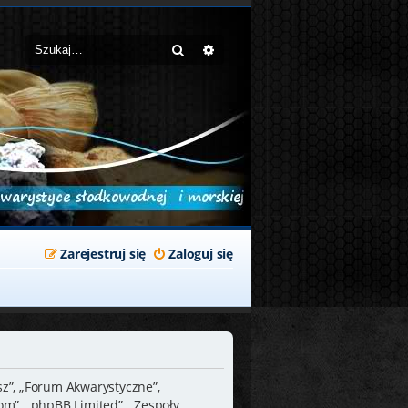
Szukaj
Wyszukiwanie zaawansowane
Zarejestruj się
Zaloguj się
sz”, „Forum Akwarystyczne”,
m”, „phpBB Limited”, „Zespoły