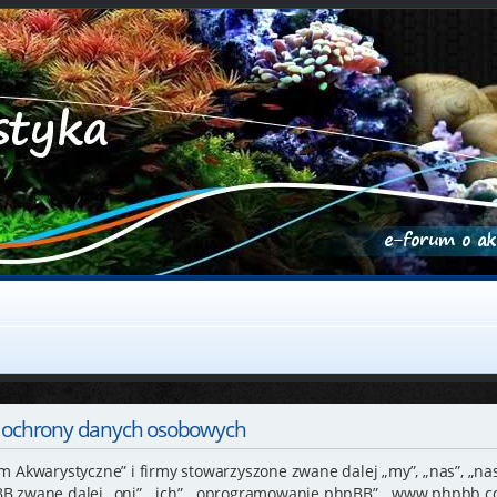
y ochrony danych osobowych
um Akwarystyczne” i firmy stowarzyszone zwane dalej „my”, „nas”, „na
BB zwane dalej „oni”, „ich”, „oprogramowanie phpBB”, „www.phpbb.co