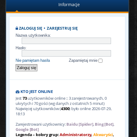
Informacje
ZALOGUJ SIĘ
•
ZAREJESTRUJ SIĘ
Nazwa użytkownika:
Hasło:
Nie pamiętam hasła
Zapamiętaj mnie
KTO JEST ONLINE
Jest
73
użytkowników online :: 3 zarejestrowanych, 0
ukrytych i 70 gości (wg danych z ostatnich 5 minut)
Najwięcej użytkowników (
4300
) było online 2026-07-29,
18:13
Zarejestrowani użytkownicy:
Baidu [Spider]
,
Bing [Bot]
,
Google [Bot]
Legenda – kolory grup:
Administratorzy
,
Akwaryści
,