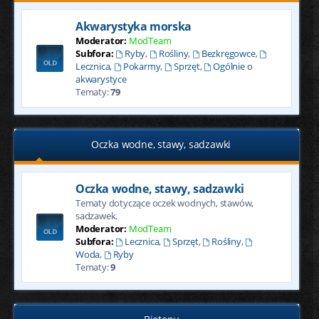
Akwarystyka morska
Moderator:
ModTeam
Subfora:
Ryby
,
Rośliny
,
Bezkręgowce
,
Lecznica
,
Pokarmy
,
Sprzęt
,
Ogólnie o
akwarystyce
Tematy:
79
Oczka wodne, stawy, sadzawki
Oczka wodne, stawy, sadzawki
Tematy dotyczące oczek wodnych, stawów,
sadzawek.
Moderator:
ModTeam
Subfora:
Lecznica
,
Sprzęt
,
Rośliny
,
Woda
,
Ryby
Tematy:
9