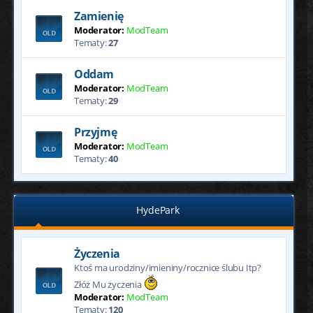
Zamienię
Moderator:
ModTeam
Tematy:
27
Oddam
Moderator:
ModTeam
Tematy:
29
Przyjmę
Moderator:
ModTeam
Tematy:
40
HydePark
Życzenia
Ktoś ma urodziny/imieniny/rocznice ślubu Itp?
Złóż Mu życzenia
Moderator:
ModTeam
Tematy:
120