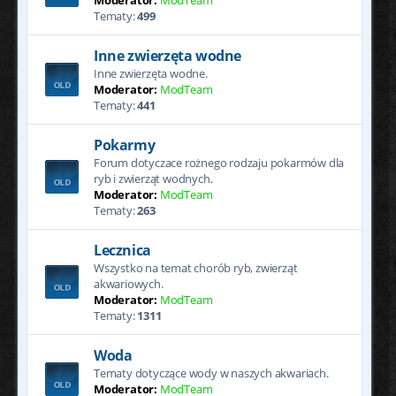
Moderator:
ModTeam
Tematy:
499
Inne zwierzęta wodne
Inne zwierzęta wodne.
Moderator:
ModTeam
Tematy:
441
Pokarmy
Forum dotyczace rożnego rodzaju pokarmów dla
ryb i zwierząt wodnych.
Moderator:
ModTeam
Tematy:
263
Lecznica
Wszystko na temat chorób ryb, zwierząt
akwariowych.
Moderator:
ModTeam
Tematy:
1311
Woda
Tematy dotyczące wody w naszych akwariach.
Moderator:
ModTeam