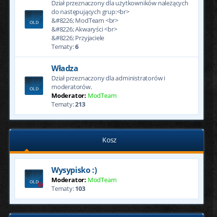
Dział przeznaczony dla użytkowników należących
do następujących grup:<br>
&#8226; ModTeam <br>
&#8226; Akwaryści <br>
&#8226; Przyjaciele
Tematy:
6
Władza
Dział przeznaczony dla administratorów i
moderatorów.
Moderator:
ModTeam
Tematy:
213
Kosz
Wysypisko :)
Moderator:
ModTeam
Tematy:
103