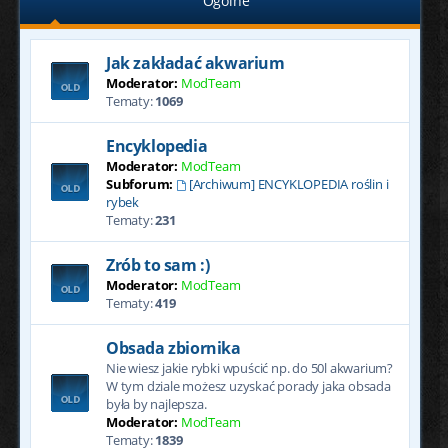
Ogólne
Jak zakładać akwarium
Moderator:
ModTeam
Tematy:
1069
Encyklopedia
Moderator:
ModTeam
Subforum:
[Archiwum] ENCYKLOPEDIA roślin i
rybek
Tematy:
231
Zrób to sam :)
Moderator:
ModTeam
Tematy:
419
Obsada zbiornika
Nie wiesz jakie rybki wpuścić np. do 50l akwarium?
W tym dziale możesz uzyskać porady jaka obsada
była by najlepsza.
Moderator:
ModTeam
Tematy:
1839