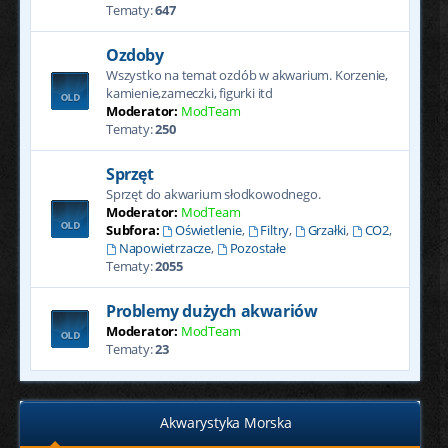
Tematy:
647
Ozdoby
Wszystko na temat ozdób w akwarium. Korzenie,
kamienie,zameczki, figurki itd
Moderator:
ModTeam
Tematy:
250
Sprzęt
Sprzęt do akwarium słodkowodnego.
Moderator:
ModTeam
Subfora:
Oświetlenie
,
Filtry
,
Grzałki
,
CO2
,
Napowietrzacze
,
Pozostałe
Tematy:
2055
Problemy dużych akwariów
Moderator:
ModTeam
Tematy:
23
Akwarystyka Morska