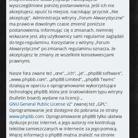
j
wyszczególnione poniżej postanowienia. Jeśli ich nie
akceptujesz, opuść to miejsce, naciskając przycisk „Nie
akceptuję”. Administracja witryny „Forum Akwarystyczne”
ma prawo w dowolnym czasie zmienić poniższe
postanowienia, informując cię o zmianach, niemniej
wskazane jest, aby użytkownicy sami regularnie zaglądali
do tego regulaminu. Korzystanie z witryny „Forum
Akwarystyczne” po zmianach regulaminu oznacza, że
akceptujesz te zmiany ze wszelkimi konsekwencjami
prawnymi.
Nasze fora zwane też „one”, „ich”, „je”, „phpBB software”,
„www.phpbb.com”, „phpBB Limited”, „phpBB Teams”
działają w oparciu o oprogramowanie wykorzystujące
technologię phpBB, która jest środowiskiem typu witryny
(bulletin board), wydane na licencji „
GNU General Public License v2
” zwanej też „GPL”.
Oprogramowanie jest dostępne do pobrania ze strony
www.phpbb.com
. Oprogramowanie phpBB tylko ułatwia
dyskusje przez internet, a jego autorzy nie kontrolują
tekstów zamieszczanych w internecie za jego pomocą.
Więcej informacji o phpBB można znaleźć na stronie