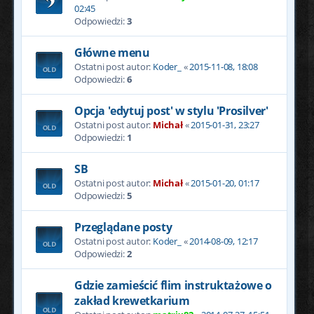
02:45
Odpowiedzi:
3
Główne menu
Ostatni post autor:
Koder_
«
2015-11-08, 18:08
Odpowiedzi:
6
Opcja 'edytuj post' w stylu 'Prosilver'
Ostatni post autor:
Michał
«
2015-01-31, 23:27
Odpowiedzi:
1
SB
Ostatni post autor:
Michał
«
2015-01-20, 01:17
Odpowiedzi:
5
Przeglądane posty
Ostatni post autor:
Koder_
«
2014-08-09, 12:17
Odpowiedzi:
2
Gdzie zamieścić flim instruktażowe o
zakład krewetkarium