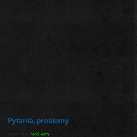
j
Pytania, problemy
Moderator:
ModTeam