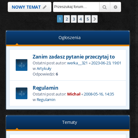
Szukaj
Wyszukiw
NOWY TEMAT
2
3
4
5
Tematy: 124
1
Następna
Ogłoszenia
Zanim zadasz pytanie przeczytaj to
Ostatni post autor:
werka__321
«
2023-06-23, 19:01
w
Artykuły
Odpowiedzi:
6
Regulamin
Ostatni post autor:
Michał
«
2008-05-16, 14:35
w
Regulamin
Tematy