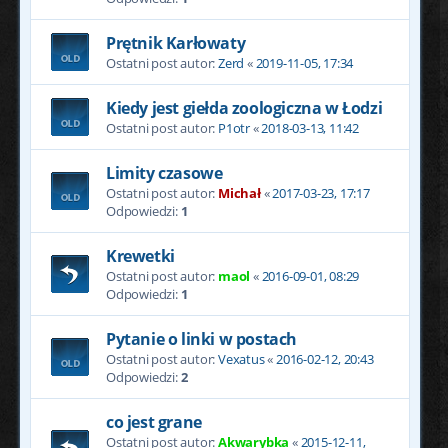
Prętnik Karłowaty
Ostatni post autor:
Zerd
«
2019-11-05, 17:34
Kiedy jest giełda zoologiczna w Łodzi
Ostatni post autor:
P1otr
«
2018-03-13, 11:42
Limity czasowe
Ostatni post autor:
Michał
«
2017-03-23, 17:17
Odpowiedzi:
1
Krewetki
Ostatni post autor:
maol
«
2016-09-01, 08:29
Odpowiedzi:
1
Pytanie o linki w postach
Ostatni post autor:
Vexatus
«
2016-02-12, 20:43
Odpowiedzi:
2
co jest grane
Ostatni post autor:
Akwarybka
«
2015-12-11,