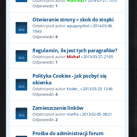
Ostatni post autor:
matrix82
«
2014-07-27, 15:51
Odpowiedzi:
1
Otwieranie strony = skok do stopki
Ostatni post autor:
aquapsychol
«
2014-03-08,
19:43
Odpowiedzi:
8
Regulamin, ile jest tych paragrafów?
Ostatni post autor:
Michał
«
2013-03-27, 21:05
Odpowiedzi:
1
Polityka Cookies - jak pozbyć się
okienka
Ostatni post autor:
Koder_
«
2013-03-23, 12:46
Odpowiedzi:
4
Zamieszczanie linków
Ostatni post autor:
marfra
«
2013-02-05, 08:21
Odpowiedzi:
2
Prośba do administracji forum