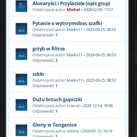
Akwaryści i Przylaciele (opis grup)
Ostatni post autor:
Michał
«
2008-02-09, 17:27
Pytanie o wytrzymslosc szafki
Ostatni post autor:
Marko11
«
2023-09-25, 08:53
Odpowiedzi:
1
grzyb w filtrze
Ostatni post autor:
Marko11
«
2023-09-25, 08:53
Odpowiedzi:
2
szkło
Ostatni post autor:
Marko11
«
2023-09-25, 08:52
Odpowiedzi:
1
Dużu brzuch gupiczki
Ostatni post autor:
krasnal
«
2020-12-14, 18:06
Odpowiedzi:
1
Glony w Tanganice
Ostatni post autor:
odonis
«
2020-01-13, 16:19
Odpowiedzi:
1