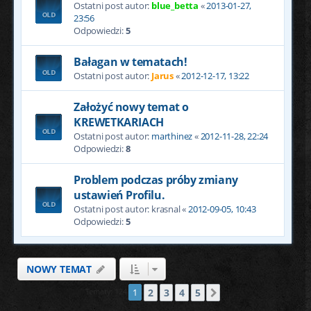
Ostatni post autor:
blue_betta
«
2013-01-27,
23:56
Odpowiedzi:
5
Bałagan w tematach!
Ostatni post autor:
Jarus
«
2012-12-17, 13:22
Założyć nowy temat o
KREWETKARIACH
Ostatni post autor:
marthinez
«
2012-11-28, 22:24
Odpowiedzi:
8
Problem podczas próby zmiany
ustawień Profilu.
Ostatni post autor:
krasnal
«
2012-09-05, 10:43
Odpowiedzi:
5
NOWY TEMAT
2
3
4
5
Tematy: 124
1
Następna