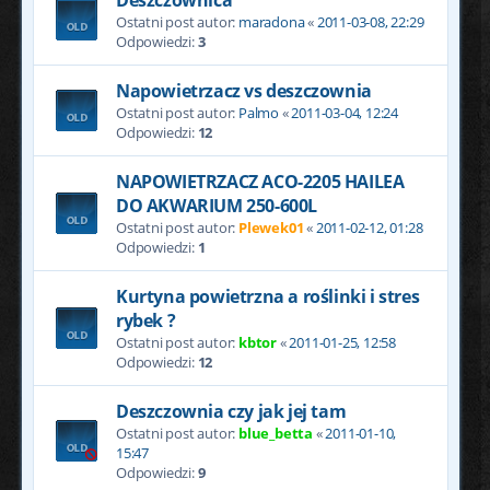
Ostatni post autor:
maradona
«
2011-03-08, 22:29
Odpowiedzi:
3
Napowietrzacz vs deszczownia
Ostatni post autor:
Palmo
«
2011-03-04, 12:24
Odpowiedzi:
12
NAPOWIETRZACZ ACO-2205 HAILEA
DO AKWARIUM 250-600L
Ostatni post autor:
Plewek01
«
2011-02-12, 01:28
Odpowiedzi:
1
Kurtyna powietrzna a roślinki i stres
rybek ?
Ostatni post autor:
kbtor
«
2011-01-25, 12:58
Odpowiedzi:
12
Deszczownia czy jak jej tam
Ostatni post autor:
blue_betta
«
2011-01-10,
15:47
Odpowiedzi:
9