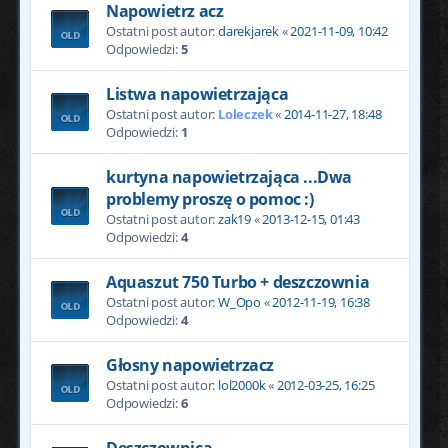
Napowietrz acz
Ostatni post autor:
darekjarek
«
2021-11-09, 10:42
Odpowiedzi:
5
Listwa napowietrzająca
Ostatni post autor:
Loleczek
«
2014-11-27, 18:48
Odpowiedzi:
1
kurtyna napowietrzająca ...Dwa
problemy proszę o pomoc :)
Ostatni post autor:
zak19
«
2013-12-15, 01:43
Odpowiedzi:
4
Aquaszut 750 Turbo + deszczownia
Ostatni post autor:
W_Opo
«
2012-11-19, 16:38
Odpowiedzi:
4
Głosny napowietrzacz
Ostatni post autor:
lol2000k
«
2012-03-25, 16:25
Odpowiedzi:
6
Deszczownica