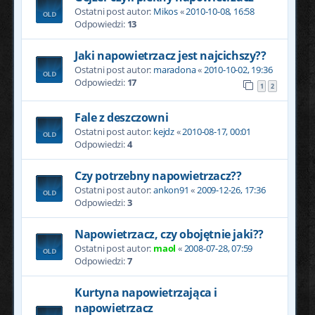
Ostatni post autor:
Mikos
«
2010-10-08, 16:58
Odpowiedzi:
13
Jaki napowietrzacz jest najcichszy??
Ostatni post autor:
maradona
«
2010-10-02, 19:36
Odpowiedzi:
17
1
2
Fale z deszczowni
Ostatni post autor:
kejdz
«
2010-08-17, 00:01
Odpowiedzi:
4
Czy potrzebny napowietrzacz??
Ostatni post autor:
ankon91
«
2009-12-26, 17:36
Odpowiedzi:
3
Napowietrzacz, czy obojętnie jaki??
Ostatni post autor:
maol
«
2008-07-28, 07:59
Odpowiedzi:
7
Kurtyna napowietrzająca i
napowietrzacz