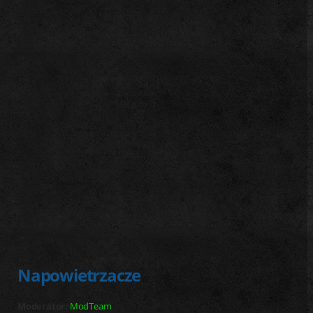
j
Napowietrzacze
Moderator:
ModTeam