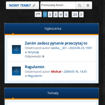
Szukaj
Wyszukiw
NOWY TEMAT
Strona
1
z
23
2
3
4
5
23
Tematy: 564
1
Następna
…
Ogłoszenia
Zanim zadasz pytanie przeczytaj to
Ostatni post autor:
werka__321
«
2023-06-23, 19:01
w
Artykuły
Odpowiedzi:
6
Regulamin
Ostatni post autor:
Michał
«
2008-05-16, 14:35
w
Regulamin
Tematy