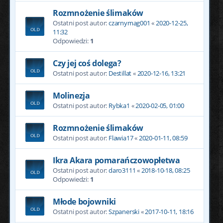
Rozmnożenie ślimaków
Ostatni post autor:
czarnymag001
«
2020-12-25,
11:32
Odpowiedzi:
1
Czy jej coś dolega?
Ostatni post autor:
Destillat
«
2020-12-16, 13:21
Molinezja
Ostatni post autor:
Rybka1
«
2020-02-05, 01:00
Rozmnożenie ślimaków
Ostatni post autor:
Flawia17
«
2020-01-11, 08:59
Ikra Akara pomarańczowopłetwa
Ostatni post autor:
daro3111
«
2018-10-18, 08:25
Odpowiedzi:
1
Młode bojowniki
Ostatni post autor:
Szpanerski
«
2017-10-11, 18:16