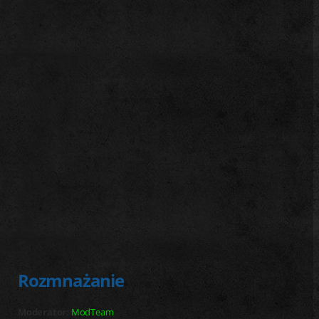
j
Rozmnażanie
Moderator:
ModTeam