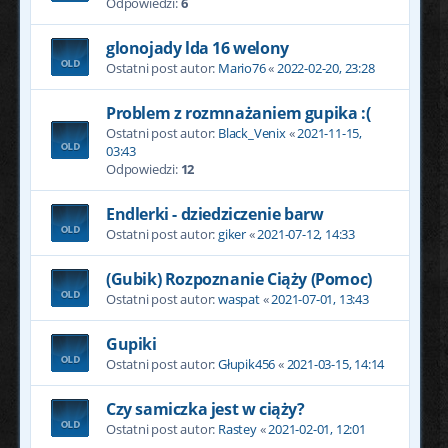
Odpowiedzi:
6
glonojady lda 16 welony
Ostatni post autor:
Mario76
«
2022-02-20, 23:28
Problem z rozmnażaniem gupika :(
Ostatni post autor:
Black_Venix
«
2021-11-15,
03:43
Odpowiedzi:
12
Endlerki - dziedziczenie barw
Ostatni post autor:
giker
«
2021-07-12, 14:33
(Gubik) Rozpoznanie Ciąży (Pomoc)
Ostatni post autor:
waspat
«
2021-07-01, 13:43
Gupiki
Ostatni post autor:
Głupik456
«
2021-03-15, 14:14
Czy samiczka jest w ciąży?
Ostatni post autor:
Rastey
«
2021-02-01, 12:01