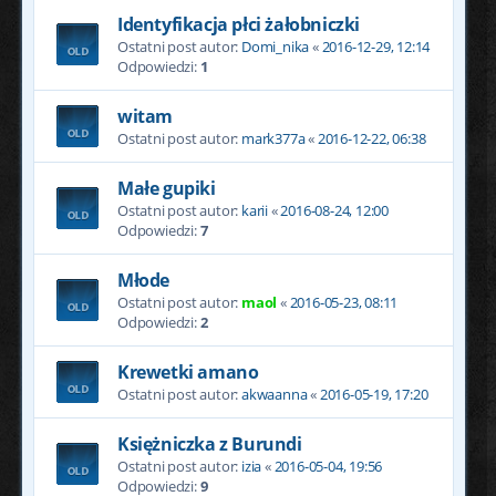
Identyfikacja płci żałobniczki
Ostatni post autor:
Domi_nika
«
2016-12-29, 12:14
Odpowiedzi:
1
witam
Ostatni post autor:
mark377a
«
2016-12-22, 06:38
Małe gupiki
Ostatni post autor:
karii
«
2016-08-24, 12:00
Odpowiedzi:
7
Młode
Ostatni post autor:
maol
«
2016-05-23, 08:11
Odpowiedzi:
2
Krewetki amano
Ostatni post autor:
akwaanna
«
2016-05-19, 17:20
Księżniczka z Burundi
Ostatni post autor:
izia
«
2016-05-04, 19:56
Odpowiedzi:
9