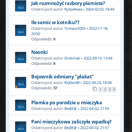
Jak rozmnożyć razbory plamiste?
Ostatni post autor:
RybaAkwa
«
2024-02-02, 18:49
Ile samic w kotniku??
Ostatni post autor:
Tomasz9205
«
2022-11-18,
20:50
Odpowiedzi:
6
Neonki
Ostatni post autor:
Drobniak
«
2022-09-19, 13:04
Odpowiedzi:
8
Bojownik odmiany "plakat"
Ostatni post autor:
Ridder88
«
2022-06-23, 18:08
Odpowiedzi:
57
1
2
3
4
Plamka po porodzie u mieczyka
Ostatni post autor:
Be@t@
«
2022-04-02, 21:59
Pani mieczykowa zaliczyła wpadkę?
Ostatni post autor:
Be@t@
«
2022-04-02, 21:51