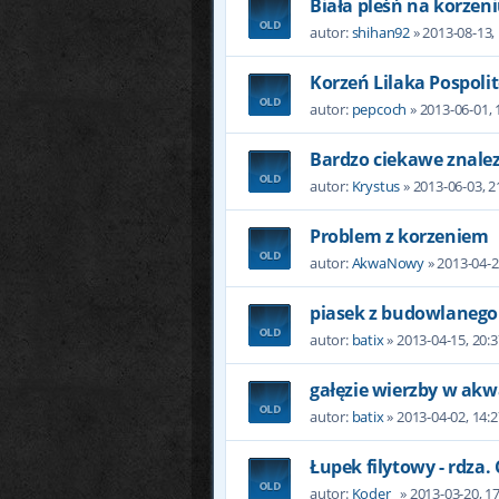
Biała pleśń na korzen
autor:
shihan92
» 2013-08-13,
Korzeń Lilaka Pospoli
autor:
pepcoch
» 2013-06-01, 
Bardzo ciekawe znalez
autor:
Krystus
» 2013-06-03, 2
Problem z korzeniem
autor:
AkwaNowy
» 2013-04-2
piasek z budowlanego
autor:
batix
» 2013-04-15, 20:3
gałęzie wierzby w ak
autor:
batix
» 2013-04-02, 14:2
Łupek filytowy - rdza.
autor:
Koder_
» 2013-03-20, 1