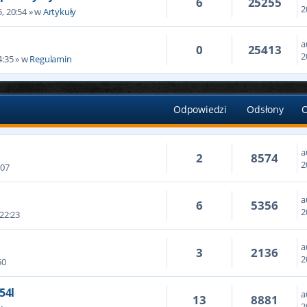
6
25255
2
, 20:54 » w
Artykuły
a
0
25413
2
4:35 » w
Regulamin
Odpowiedzi
Odsłony
O
a
2
8574
2
:07
a
6
5356
2
 22:23
a
3
2136
2
50
54l
a
13
8881
2