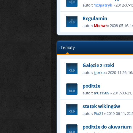
autor:
123patryk
» 2012-07-15
Regulamin
autor:
Michał
» 2008-05-16, 1
Tematy
Gałęzie z rzeki
autor:
igorko
» 2020-11-26, 16
podłoże
autor:
arus1989
» 2017-03-21,
statek wikingów
autor:
Pio21
» 2019-06-11, 22:
podłoże do akwarium 