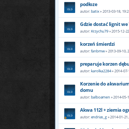
podłoze
autor:
batix
» 2013-03-18, 19:2
Gdzie dostać lignit w
autor:
Krzychu79
» 2015-12-22
korzeń śmierdzi
autor:
fanbmw
» 2013-09-10, 
preparuje korzen dęb
autor:
karolka2284
» 2014-07-
Korzenie do akwarium,
domu
autor:
balboamen
» 2014-05-1
Akwa 112l + ziemia o
autor:
endrias_g
» 2014-01-21,