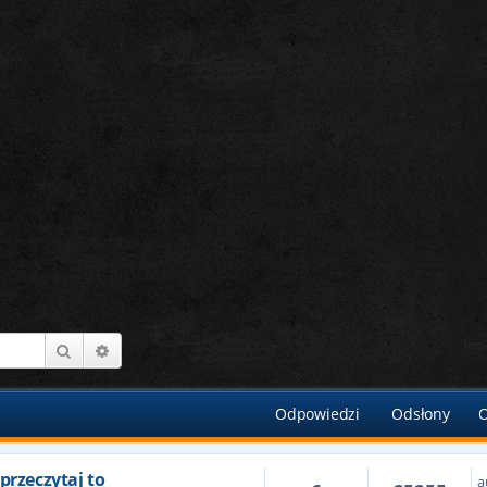
Tema
Szukaj
Wyszukiwanie zaawansowane
Odpowiedzi
Odsłony
O
przeczytaj to
a