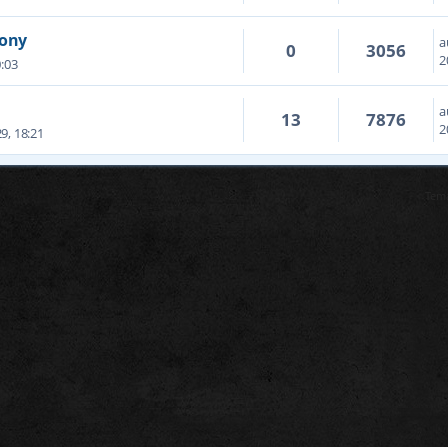
lony
a
0
3056
2
0:03
a
13
7876
2
9, 18:21
Tema