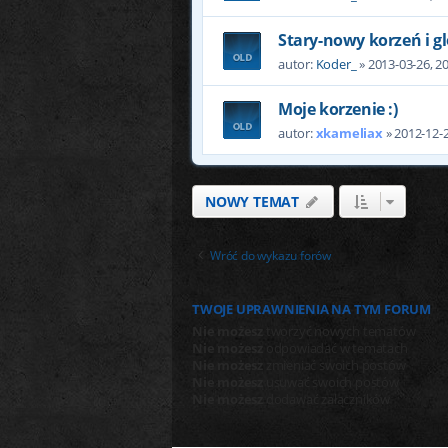
Stary-nowy korzeń i g
autor:
Koder_
» 2013-03-26, 2
Moje korzenie :)
autor:
xkameliax
» 2012-12-2
NOWY TEMAT
Wróć do wykazu forów
TWOJE UPRAWNIENIA NA TYM FORUM
Nie możesz
tworzyć nowych tematów
Nie możesz
odpowiadać w tematach
Nie możesz
zmieniać swoich postów
Nie możesz
usuwać swoich postów
Nie możesz
dodawać załączników