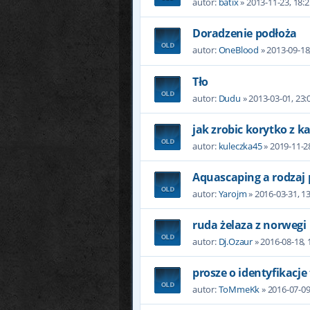
autor:
batix
» 2013-11-23, 18:2
Doradzenie podłoża
autor:
OneBlood
» 2013-09-18
Tło
autor:
Dudu
» 2013-03-01, 23:
jak zrobic korytko z ka
autor:
kuleczka45
» 2019-11-28
Aquascaping a rodzaj
autor:
Yarojm
» 2016-03-31, 1
ruda żelaza z norwegi
autor:
Dj.Ozaur
» 2016-08-18, 
prosze o identyfikacje
autor:
ToMmeKk
» 2016-07-09