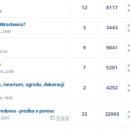
a
12
8117
2
8
e Wrocławiu?
a
3
3443
2
, 23:40
a
9
9841
2
20:24
u
a
7
5201
2
16, 22:00
 terarium, ogrodu, dekoracji
a
2
4252
2
4, 10:39
grodowa - prośba o pomoc
a
32
22065
2
 23:25
1
2
3