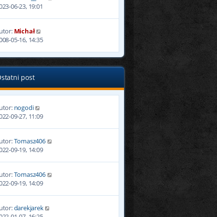
023-06-23, 19:01
utor:
Michał
008-05-16, 14:35
statni post
utor:
nogodi
022-09-27, 11:09
utor:
Tomasz406
022-09-19, 14:09
utor:
Tomasz406
022-09-19, 14:09
utor:
darekjarek
022-01-07, 16:25