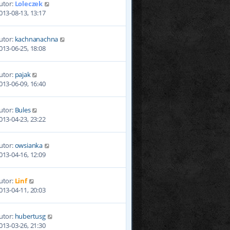
utor:
Loleczek
013-08-13, 13:17
utor:
kachnanachna
013-06-25, 18:08
utor:
pajak
013-06-09, 16:40
utor:
Bules
013-04-23, 23:22
utor:
owsianka
013-04-16, 12:09
utor:
Linf
013-04-11, 20:03
utor:
hubertusg
013-03-26, 21:30