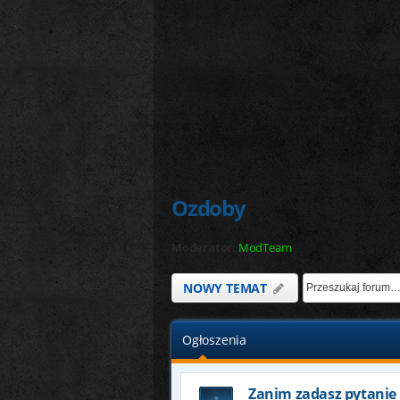
Ozdoby
Moderator:
ModTeam
NOWY TEMAT
Ogłoszenia
Zanim zadasz pytanie 