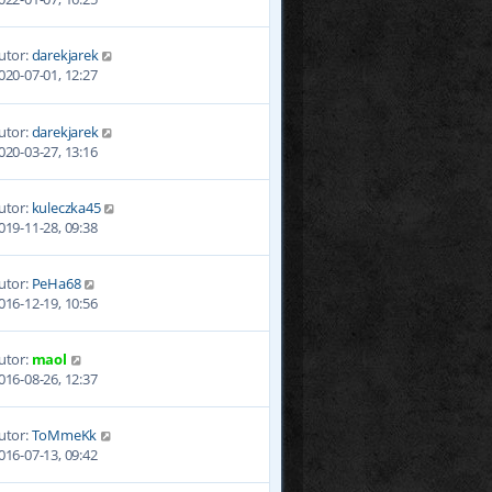
utor:
darekjarek
020-07-01, 12:27
utor:
darekjarek
020-03-27, 13:16
utor:
kuleczka45
019-11-28, 09:38
utor:
PeHa68
016-12-19, 10:56
utor:
maol
016-08-26, 12:37
utor:
ToMmeKk
016-07-13, 09:42