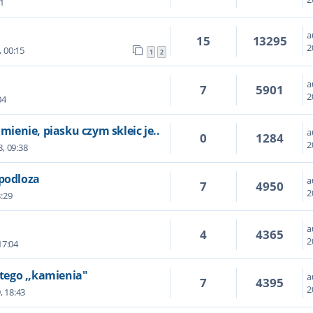
1
a
15
13295
2
, 00:15
1
2
a
7
5901
2
04
mienie, piasku czym skleic je..
a
0
1284
2
, 09:38
 podloza
a
7
4950
2
3:29
a
4
4365
2
17:04
 tego ,,kamienia"
a
7
4395
2
, 18:43