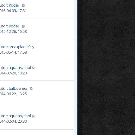
utor:
Koder_
016-04-03, 17:31
utor:
Koder_
015-12-26, 16:58
utor:
szczuplaola9
015-05-14, 17:58
utor:
aquapsychol
014-07-20, 18:23
utor:
balboamen
014-06-22, 13:25
utor:
aquapsychol
014-02-04, 20:30