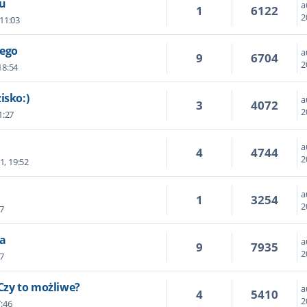
iu
a
1
6122
2
 11:03
tego
a
9
6704
2
18:54
isko:)
a
3
4072
2
1:27
a
4
4744
2
1, 19:52
a
1
3254
2
7
wa
a
9
7935
2
7
 Czy to możliwe?
a
4
5410
2
7:46