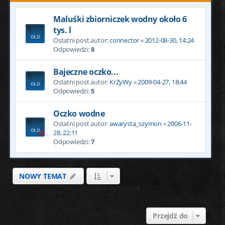
Maluśki zbiorniczek wodny około 6
tys. l
Ostatni post autor:
connector
«
2012-08-30, 14:24
Odpowiedzi:
8
Bajeczne oczko...
Ostatni post autor:
KrZyWy
«
2009-04-27, 18:44
Odpowiedzi:
5
Oczko wodne
Ostatni post autor:
awarysta_szymon
«
2006-11-
28, 22:11
Odpowiedzi:
7
NOWY TEMAT
Tematy: 3 • Strona
1
z
1
Przejdź do