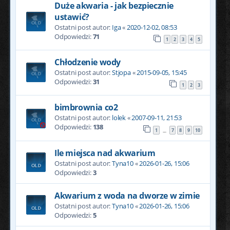
Duże akwaria - jak bezpiecznie
ustawić?
Ostatni post autor:
Iga
«
2020-12-02, 08:53
Odpowiedzi:
71
1
2
3
4
5
Chłodzenie wody
Ostatni post autor:
Stjopa
«
2015-09-05, 15:45
Odpowiedzi:
31
1
2
3
bimbrownia co2
Ostatni post autor:
lolek
«
2007-09-11, 21:53
Odpowiedzi:
138
1
7
8
9
10
…
Ile miejsca nad akwarium
Ostatni post autor:
Tyna10
«
2026-01-26, 15:06
Odpowiedzi:
3
Akwarium z woda na dworze w zimie
Ostatni post autor:
Tyna10
«
2026-01-26, 15:06
Odpowiedzi:
5