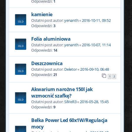
Odpowiedzi:
1
kamienie
Ostatni post autor:
yenanth
«
2016-10-11, 09:52
Odpowiedzi:
3
Folia aluminiowa
Ostatni post autor:
yenanth
«
2016-10-07, 11:14
Odpowiedzi:
14
Deszczownica
Ostatni post autor:
Deletor
«
2016-09-10, 06:48
Odpowiedzi:
21
1
2
Akwarium narożne 150l jak
wzmocnić szafkę?
Ostatni post autor:
SilVeR3
«
2016-05-28, 15:45
Odpowiedzi:
9
Belka Power Led 60x1W/Regulacja
mocy