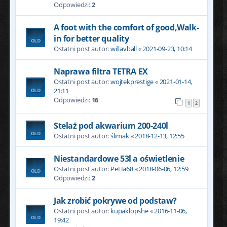
Odpowiedzi:
2
A foot with the comfort of good,Walk-
in for better quality
Ostatni post autor:
willavball
«
2021-09-23, 10:14
Naprawa filtra TETRA EX
Ostatni post autor:
wojtekprestige
«
2021-01-14,
21:11
Odpowiedzi:
16
1
2
Stelaż pod akwarium 200-240l
Ostatni post autor:
ślimak
«
2018-12-13, 12:55
Niestandardowe 53l a oświetlenie
Ostatni post autor:
PeHa68
«
2018-06-06, 12:59
Odpowiedzi:
2
Jak zrobić pokrywe od podstaw?
Ostatni post autor:
kupaklopshe
«
2016-11-06,
19:42