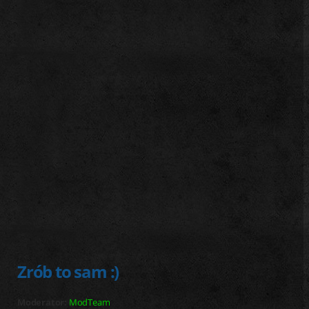
j
Zrób to sam :)
Moderator:
ModTeam