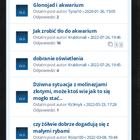
Glonojad i akwarium
Ostatni post autor:
Tyna10
«
2026-01-26, 15:05
Odpowiedzi:
2
Jak zrobić tło do akwarium
Ostatni post autor:
Kraldona8
«
2022-07-26, 19:46
Odpowiedzi:
16
1
2
dobranie oświetlenia
Ostatni post autor:
Kraldona8
«
2022-07-26, 19:45
Odpowiedzi:
4
Dziwna sytuacja z molinezjami
złotymi, może ktoś wie jak to się
mogło stać..
Ostatni post autor:
Rz3myk
«
2022-05-23, 17:28
Odpowiedzi:
1
czy żółwie dobrze dogadują się z
małymi rybami
Ostatni post autor:
Róża100
«
2022-03-08, 10:48