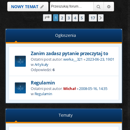
Szukaj
Wyszukiw
NOWY TEMAT
Strona
1
z
17
2
3
4
5
17
Tematy: 419
1
Następna
…
Ogłoszenia
Zanim zadasz pytanie przeczytaj to
Ostatni post autor:
werka__321
«
2023-06-23, 19:01
w
Artykuły
Odpowiedzi:
6
Regulamin
Ostatni post autor:
Michał
«
2008-05-16, 14:35
w
Regulamin
Tematy