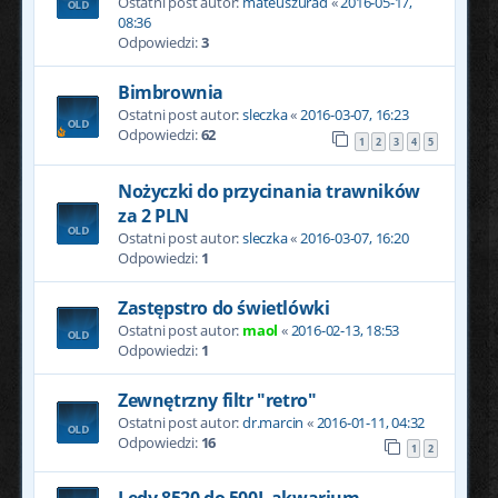
Ostatni post autor:
mateuszurad
«
2016-05-17,
08:36
Odpowiedzi:
3
Bimbrownia
Ostatni post autor:
sleczka
«
2016-03-07, 16:23
Odpowiedzi:
62
1
2
3
4
5
Nożyczki do przycinania trawników
za 2 PLN
Ostatni post autor:
sleczka
«
2016-03-07, 16:20
Odpowiedzi:
1
Zastępstro do świetlówki
Ostatni post autor:
maol
«
2016-02-13, 18:53
Odpowiedzi:
1
Zewnętrzny filtr "retro"
Ostatni post autor:
dr.marcin
«
2016-01-11, 04:32
Odpowiedzi:
16
1
2
Ledy 8520 do 500L akwarium