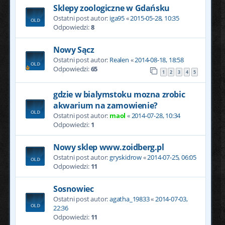
Sklepy zoologiczne w Gdańsku
Ostatni post autor:
iga95
«
2015-05-28, 10:35
Odpowiedzi:
8
Nowy Sącz
Ostatni post autor:
Realen
«
2014-08-18, 18:58
Odpowiedzi:
65
1
2
3
4
5
gdzie w bialymstoku mozna zrobic
akwarium na zamowienie?
Ostatni post autor:
maol
«
2014-07-28, 10:34
Odpowiedzi:
1
Nowy sklep www.zoidberg.pl
Ostatni post autor:
gryskidrow
«
2014-07-25, 06:05
Odpowiedzi:
11
Sosnowiec
Ostatni post autor:
agatha_19833
«
2014-07-03,
22:36
Odpowiedzi:
11