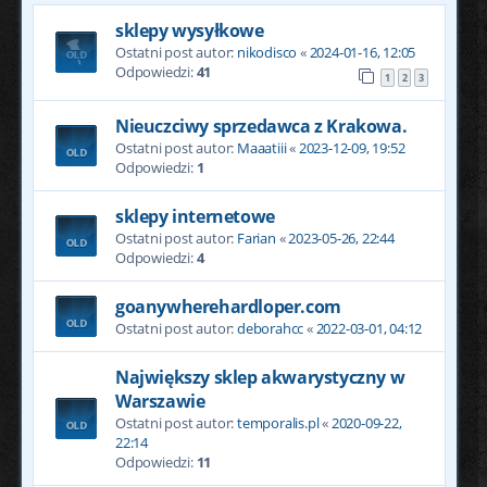
sklepy wysyłkowe
Ostatni post autor:
nikodisco
«
2024-01-16, 12:05
Odpowiedzi:
41
1
2
3
Nieuczciwy sprzedawca z Krakowa.
Ostatni post autor:
Maaatiii
«
2023-12-09, 19:52
Odpowiedzi:
1
sklepy internetowe
Ostatni post autor:
Farian
«
2023-05-26, 22:44
Odpowiedzi:
4
goanywherehardloper.com
Ostatni post autor:
deborahcc
«
2022-03-01, 04:12
Największy sklep akwarystyczny w
Warszawie
Ostatni post autor:
temporalis.pl
«
2020-09-22,
22:14
Odpowiedzi:
11