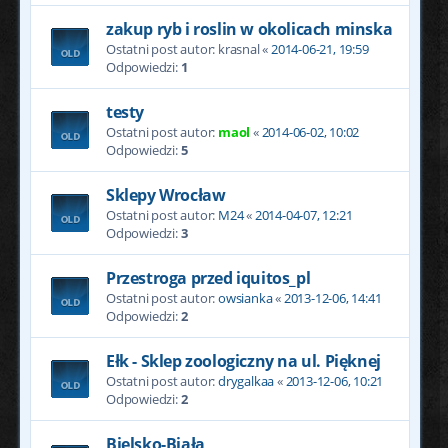
zakup ryb i roslin w okolicach minska
Ostatni post autor:
krasnal
«
2014-06-21, 19:59
Odpowiedzi:
1
testy
Ostatni post autor:
maol
«
2014-06-02, 10:02
Odpowiedzi:
5
Sklepy Wrocław
Ostatni post autor:
M24
«
2014-04-07, 12:21
Odpowiedzi:
3
Przestroga przed iquitos_pl
Ostatni post autor:
owsianka
«
2013-12-06, 14:41
Odpowiedzi:
2
Ełk - Sklep zoologiczny na ul. Pięknej
Ostatni post autor:
drygalkaa
«
2013-12-06, 10:21
Odpowiedzi:
2
Bielsko-Biała