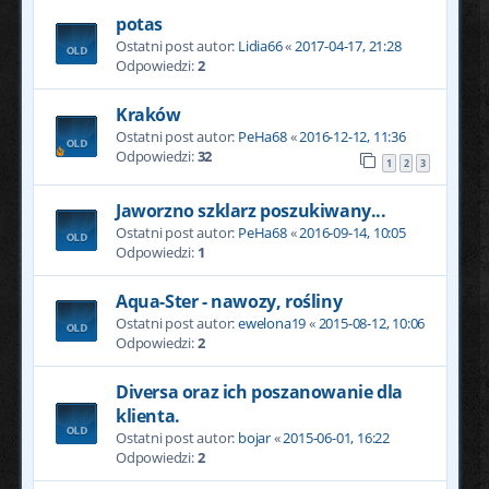
potas
Ostatni post autor:
Lidia66
«
2017-04-17, 21:28
Odpowiedzi:
2
Kraków
Ostatni post autor:
PeHa68
«
2016-12-12, 11:36
Odpowiedzi:
32
1
2
3
Jaworzno szklarz poszukiwany...
Ostatni post autor:
PeHa68
«
2016-09-14, 10:05
Odpowiedzi:
1
Aqua-Ster - nawozy, rośliny
Ostatni post autor:
ewelona19
«
2015-08-12, 10:06
Odpowiedzi:
2
Diversa oraz ich poszanowanie dla
klienta.
Ostatni post autor:
bojar
«
2015-06-01, 16:22
Odpowiedzi:
2