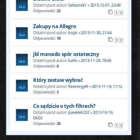
Ostatni post autor:
Sebastek1
«
2013-12-01, 23:49
Odpowiedzi:
22
1
2
Zakupy na Allegro
Ostatni post autor:
bojar
«
2013-11-30, 21:44
Odpowiedzi:
18
1
2
jbl manado spór ostateczny
Ostatni post autor:
batix
«
2013-11-29, 18:46
Odpowiedzi:
8
Który zestaw wybrać
Ostatni post autor:
ReevengeR
«
2013-11-18, 17:12
Odpowiedzi:
3
Co sądzicie o tych filtrach?
Ostatni post autor:
pawelek232
«
2013-10-19,
09:03
Odpowiedzi:
20
1
2