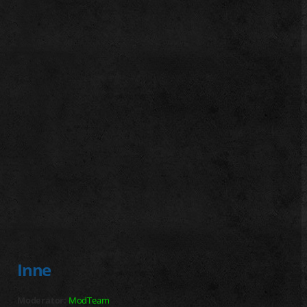
j
Inne
Moderator:
ModTeam