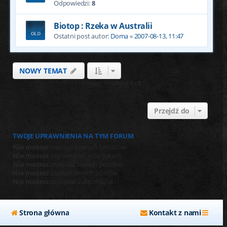
Odpowiedzi:
8
Biotop : Rzeka w Australii
Ostatni post autor:
Doma
«
2007-08-13, 11:47
NOWY TEMAT
Tematy: 7 • Strona
1
z
1
Przejdź do
TWOJE UPRAWNIENIA NA TYM FORUM
Nie możesz
tworzyć nowych tematów
Nie możesz
odpowiadać w tematach
Nie możesz
zmieniać swoich postów
Nie możesz
usuwać swoich postów
Nie możesz
dodawać załączników
Strona główna
Kontakt z nami