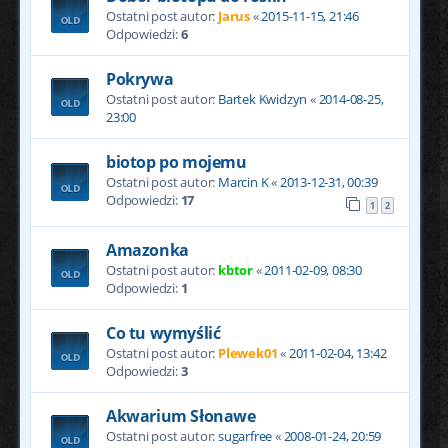
Ostatni post autor:
Jarus
«
2015-11-15, 21:46
Odpowiedzi:
6
Pokrywa
Ostatni post autor:
Bartek Kwidzyn
«
2014-08-25,
23:00
biotop po mojemu
Ostatni post autor:
Marcin K
«
2013-12-31, 00:39
Odpowiedzi:
17
1
2
Amazonka
Ostatni post autor:
kbtor
«
2011-02-09, 08:30
Odpowiedzi:
1
Co tu wymyślić
Ostatni post autor:
Plewek01
«
2011-02-04, 13:42
Odpowiedzi:
3
Akwarium Słonawe
Ostatni post autor:
sugarfree
«
2008-01-24, 20:59