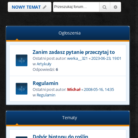
Szukaj
Wyszukiw
NOWY TEMAT
Tematy: 7 • Strona
1
z
1
Ogłoszenia
Zanim zadasz pytanie przeczytaj to
Ostatni post autor:
werka__321
«
2023-06-23, 19:01
w
Artykuły
Odpowiedzi:
6
Regulamin
Ostatni post autor:
Michał
«
2008-05-16, 14:35
w
Regulamin
Tematy
Dobór biotopu do roślin