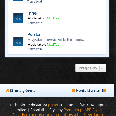
Tematy:
6
Inne
Moderator:
ModTeam
Tematy:
7
Polska
Wszystko na temat Polskich biotopów.
Moderator:
ModTeam
Tematy:
6
Przejdź do
Strona główna
Kontakt z nami
Technologię dostarcza
phpBB
® Forum Software © phpBB
Limited | Absolution Style by
Premium phpBB Styles
Zasady ochrony danych osobowych
|
Regulamin