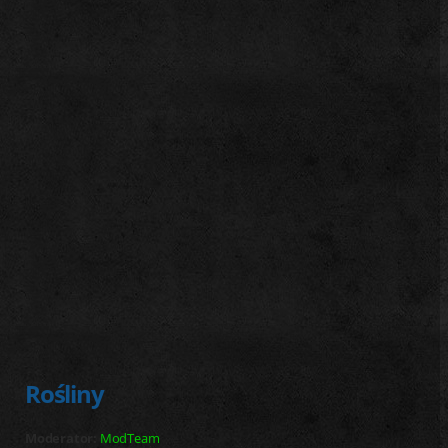
j
Rośliny
Moderator:
ModTeam