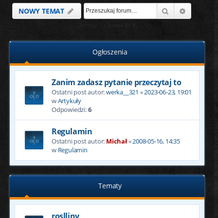
Szukaj
Wyszukiw
NOWY TEMAT
Tematy: 1 • Strona
1
z
1
Ogłoszenia
Zanim zadasz pytanie przeczytaj to
Ostatni post autor:
werka__321
«
2023-06-23, 19:01
w
Artykuły
Odpowiedzi:
6
Regulamin
Ostatni post autor:
Michał
«
2008-05-16, 14:35
w
Regulamin
Tematy
roslliny