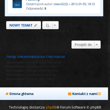
Ostatni post autor:
siwus9222
«
2012-01-05, 18:13
Odpowiedzi:
8
NOWY TEMAT
Tematy: 1 • Strona
1
z
1
Przejdź do
TWOJE UPRAWNIENIA NA TYM FORUM
Nie możesz
tworzyć nowych tematów
Nie możesz
odpowiadać w tematach
Nie możesz
zmieniać swoich postów
Nie możesz
usuwać swoich postów
Nie możesz
dodawać załączników
Strona główna
Kontakt z nami
Technologię dostarcza
phpBB
® Forum Software © phpBB